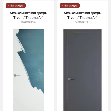
Цена
- 15% скидка
- 15% скидка
(возр.)
Межкомнатная дверь
Межкомнатная дверь
Tivoli / Тиволи А-1
Tivoli / Тиволи А-1
Цена (убыв.)
Под отделку
Антрацит ST
Cначала
новинки
Cначала
скидки