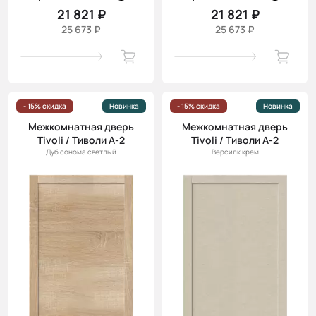
21 821 ₽
21 821 ₽
25 673 ₽
25 673 ₽
- 15% скидка
Новинка
- 15% скидка
Новинка
Межкомнатная дверь
Межкомнатная дверь
Tivoli / Тиволи А-2
Tivoli / Тиволи А-2
Дуб сонома светлый
Версилк крем