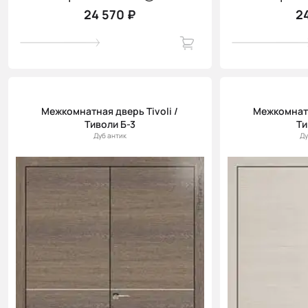
24 570 ₽
2
Межкомнатная дверь Tivoli /
Межкомнатн
Тиволи Б-3
Ти
Дуб антик
Ду