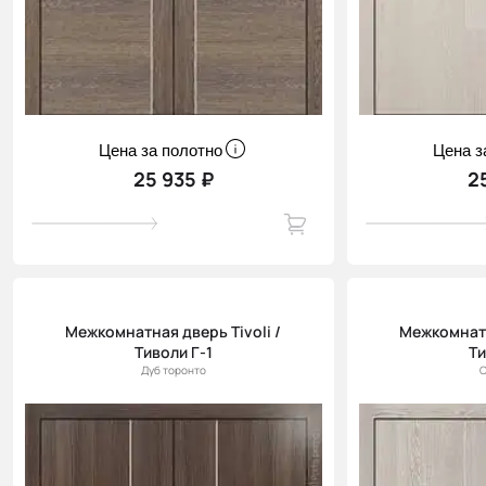
Цена за полотно
Цена з
25 935 ₽
2
Межкомнатная дверь Tivoli /
Межкомнатн
Тиволи Г-1
Ти
Дуб торонто