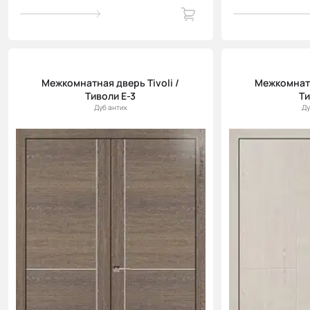
Межкомнатная дверь Tivoli /
Межкомнатн
Тиволи Е-3
Ти
Дуб антик
Ду