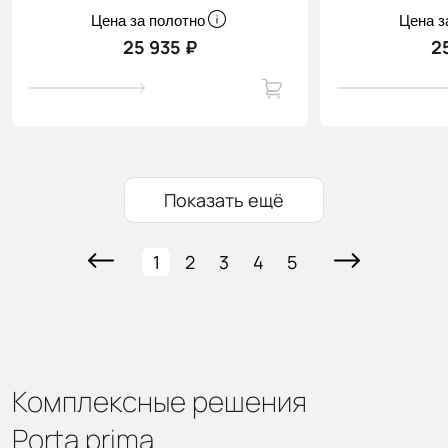
Цена за полотно
Цена з
25 935 ₽
2
Показать ещё
1
2
3
4
5
Комплексные решения
Porta prima