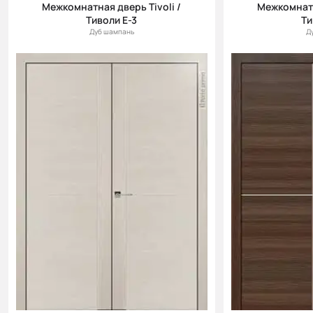
Межкомнатная дверь Tivoli /
Межкомнатн
Тиволи Е-3
Ти
Дуб шампань
Д