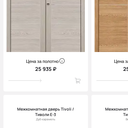
Цена за полотно
Цена з
25 935 ₽
2
Межкомнатная дверь Tivoli /
Межкомнатн
Тиволи Е-3
Ти
Дуб карамель
В