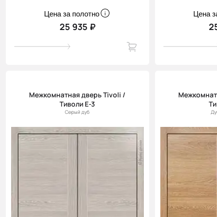
Цена за полотно
Цена з
25 935 ₽
2
Межкомнатная дверь Tivoli /
Межкомнатн
Тиволи Е-3
Ти
Серый дуб
Ду