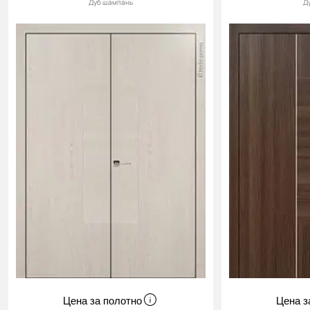
Дуб шампань
Д
Цена за полотно
Цена з