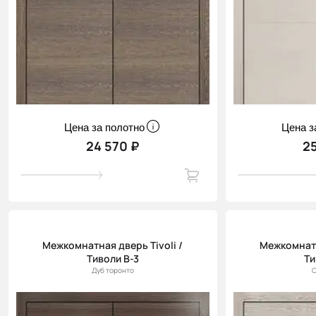
Цена за полотно
Цена з
24 570 ₽
2
Межкомнатная дверь Tivoli /
Межкомнатн
Тиволи В-3
Ти
Дуб торонто