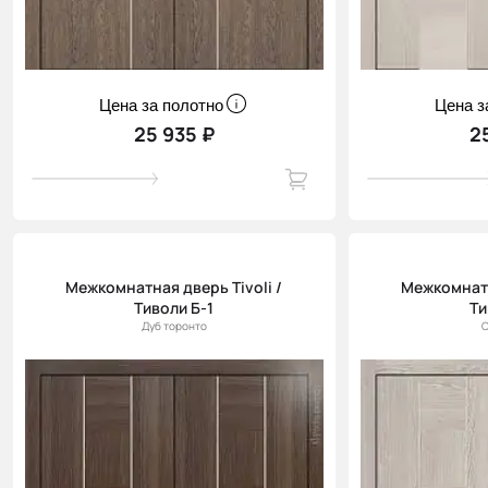
Цена за полотно
Цена з
25 935 ₽
2
Межкомнатная дверь Tivoli /
Межкомнатн
Тиволи Б-1
Ти
Дуб торонто