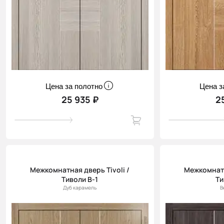
Цена за полотно
Цена з
25 935 ₽
2
Межкомнатная дверь Tivoli /
Межкомнатн
Тиволи В-1
Ти
Дуб карамель
В