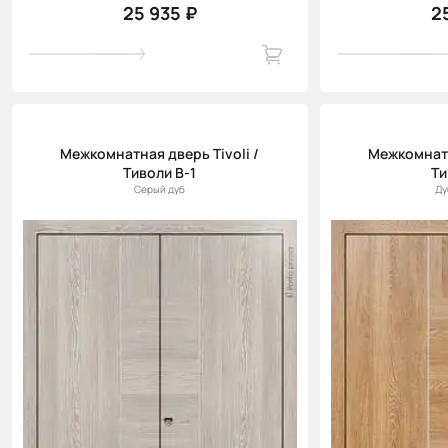
25 935 ₽
2
Межкомнатная дверь Tivoli /
Межкомнатн
Тиволи В-1
Ти
Серый дуб
Ду