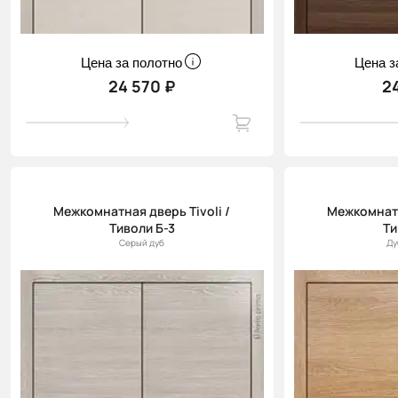
Цена за полотно
Цена з
24 570 ₽
2
Межкомнатная дверь Tivoli /
Межкомнатн
Тиволи Б-3
Ти
Серый дуб
Ду