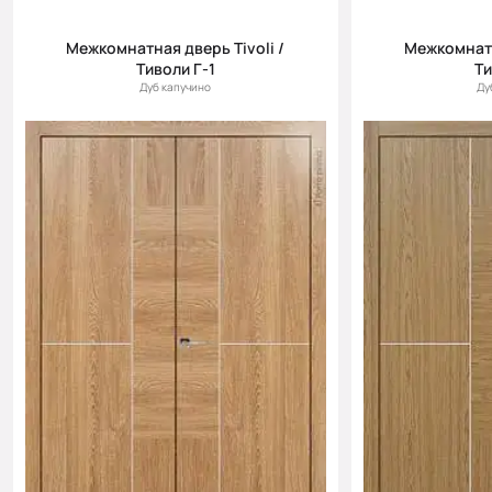
Межкомнатная дверь Tivoli /
Межкомнатн
Тиволи Г-1
Ти
Дуб капучино
Ду