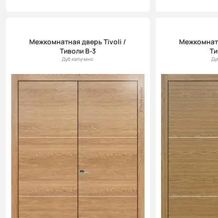
Межкомнатная дверь Tivoli /
Межкомнатн
Тиволи В-3
Ти
Дуб капучино
Ду