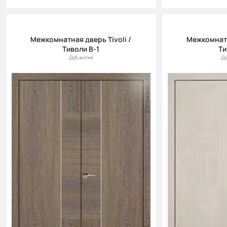
Межкомнатная дверь Tivoli /
Межкомнатн
Тиволи В-1
Ти
Дуб антик
Ду