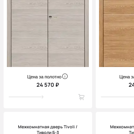
Цена за полотно
Цена з
24 570 ₽
2
Межкомнатная дверь Tivoli /
Межкомнатн
Тиволи Б-3
Ти