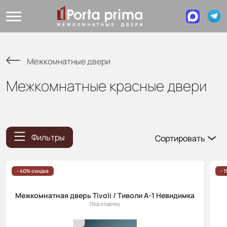
Межкомнатные двери
Межкомнатные красные двери
Фильтры
Сортировать
Популярные
Цена
- 40% скидка
- 
(возр.)
Межкомнатная дверь Tivoli / Тиволи А-1 Невидимка
Цена (убыв.)
Под отделку
Cначала
новинки