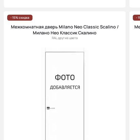
- 15% скидка
- 
Межкомнатная дверь Milano Neo Classic Scalino /
Ме
Милано Нео Классик Скалино
RAL другие цвета