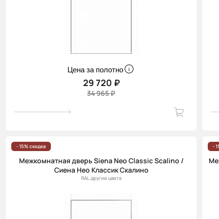
Цена за полотно
29 720 ₽
34 965 ₽
- 15% скидка
- 
Межкомнатная дверь Siena Neo Classic Scalino /
Ме
Сиена Нео Классик Скалино
RAL другие цвета