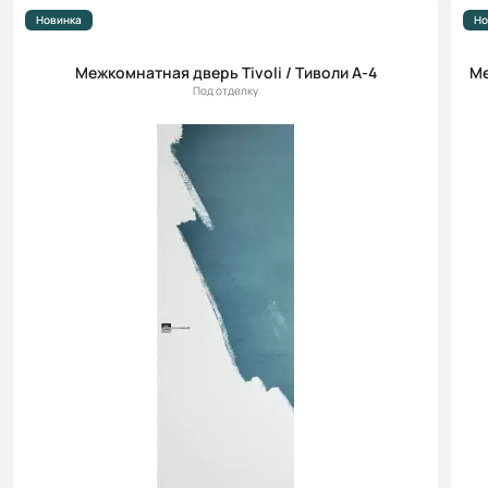
Новинка
Но
Межкомнатная дверь Tivoli / Тиволи А-4
Ме
Под отделку