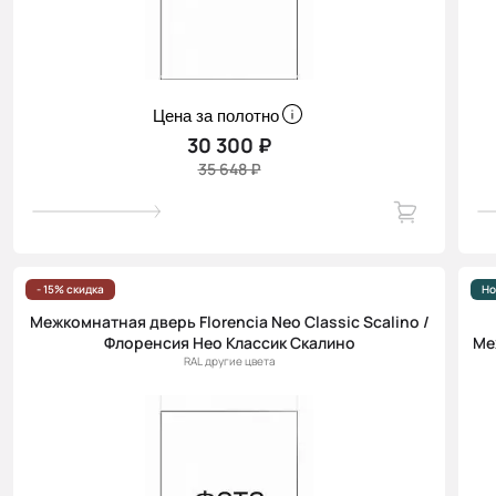
Цена за полотно
30 300 ₽
35 648 ₽
- 15% скидка
Но
Межкомнатная дверь Florencia Neo Classic Scalino /
Флоренсия Нео Классик Скалино
Ме
RAL другие цвета