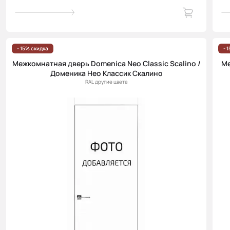
- 15% скидка
- 
Межкомнатная дверь Domenica Neo Classic Scalino /
Ме
Доменика Нео Классик Скалино
RAL другие цвета