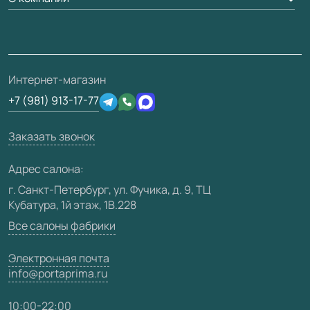
Накладки на дверь
Монтаж
Проекты
Франшизам / дилерам
Контакты
Ремонт дверей
Полезная информация
Скачать материалы
О фабрике
Подготовка проемов
Отзывы клиентов
3D-модели
Сертификаты
Интернет-магазин
Техническая информация
Производство
+7 (981) 913-17-77
Юридическая информация
Вакансии
Заказать звонок
Медиацентр
Видео
Адрес салона:
Карта сайта
г. Санкт-Петербург, ул. Фучика, д. 9, ТЦ
Кубатура, 1й этаж, 1В.228
Все салоны фабрики
Электронная почта
info@portaprima.ru
10:00-22:00