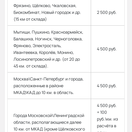
Фрязино, Щёлково, Чкаловская,
Биокомбинат, Новый городок и др.
2 500 руб.
(15 км от склада)
Мытищи, Пушкино, Красноармейск,
Балашиха, Ногинск, Черноголовка,
Фряново, Электросталь,
4 500 руб.
Ивантеевка, Королёв, Монино,
Лосинопетровский и др. (от 20 до
45 км. от склада).
Москва\Санкт-Петербург и города,
расположенные в районе
4 500 руб.
МКАД\КАД до 10 км. в область.
4 500 руб.
+ 100
Города Московской\Ленинградской
руб.\км. из
области, располагающиеся далее
расчёта в
10 км. от МКАД (кроме Щёлковского