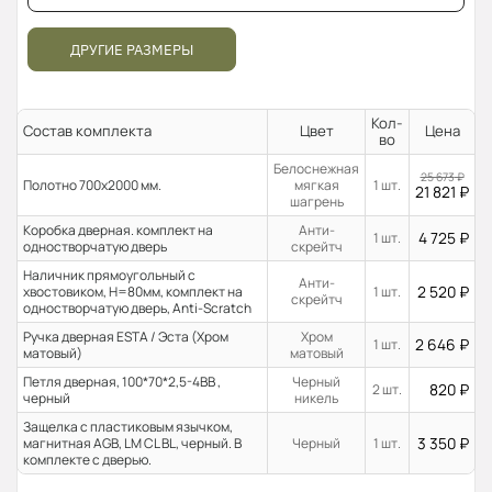
ДРУГИЕ РАЗМЕРЫ
Кол-
Состав комплекта
Цвет
Цена
во
Белоснежная
25 673
₽
Полотно 700x2000 мм.
мягкая
1 шт.
21 821
₽
шагрень
Коробка дверная. комплект на
Анти-
4 725
₽
1 шт.
одностворчатую дверь
скрейтч
Наличник прямоугольный с
Анти-
2 520
₽
хвостовиком, H=80мм, комплект на
1 шт.
скрейтч
одностворчатую дверь, Anti-Scratch
Ручка дверная ESTA / Эста (Хром
Хром
2 646
₽
1 шт.
матовый)
матовый
Петля дверная, 100*70*2,5-4ВВ ,
Черный
820
₽
2 шт.
черный
никель
Защелка с пластиковым язычком,
3 350
₽
магнитная AGB, LM CL BL, черный. В
Черный
1 шт.
комплекте с дверью.