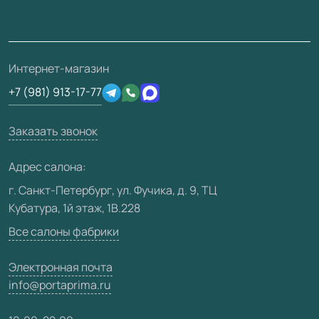
Монтаж
Накладки на дверь
Франшизам / дилерам
Контакты
Проекты
Ремонт дверей
Скачать материалы
О фабрике
Полезная информация
Подготовка проемов
3D-модели
Интернет-магазин
Сертификаты
Отзывы клиентов
+7 (981) 913-17-77
Производство
Техническая информация
Вакансии
Заказать звонок
Юридическая информация
Медиацентр
Адрес салона:
Видео
г. Санкт-Петербург, ул. Фучика, д. 9, ТЦ
Кубатура, 1й этаж, 1В.228
Карта сайта
Все салоны фабрики
Электронная почта
info@portaprima.ru