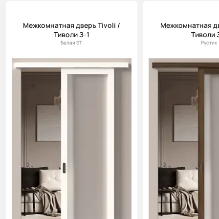
Цена (возр.)
Межкомнатная дверь Tivoli /
Межкомнатная две
Цена (убыв.)
Тиволи З-1
Тиволи 
Cначала
Белая ST
Рустик
новинки
Cначала
скидки