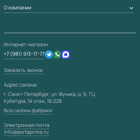
Погонаж
Доставка
Вопрос-ответ
Дизайнерам / архитекторам
О компании
Накладки на дверь
Монтаж
Проекты
Франшизам / дилерам
Контакты
Ремонт дверей
Полезная информация
Скачать материалы
О фабрике
Подготовка проемов
Отзывы клиентов
3D-модели
Сертификаты
Интернет-магазин
Техническая информация
Производство
+7 (981) 913-17-77
Юридическая информация
Вакансии
Заказать звонок
Медиацентр
Видео
Адрес салона:
Карта сайта
г. Санкт-Петербург, ул. Фучика, д. 9, ТЦ
Кубатура, 1й этаж, 1В.228
Все салоны фабрики
Электронная почта
info@portaprima.ru