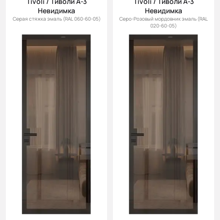
Tivoli / Тиволи А-3
Tivoli / Тиволи А-3
Невидимка
Невидимка
Серая стяжка эмаль (RAL 060-60-05)
Серо-Розовый мордовник эмаль (RAL
020-60-05)