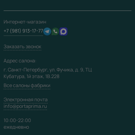
Ремонт дверей
Полезная информация
Скачать материалы
О фабрике
Подготовка проемов
Отзывы клиентов
3D-модели
Сертификаты
Интернет-магазин
Техническая информация
Производство
+7 (981) 913-17-77
Юридическая информация
Вакансии
Заказать звонок
Медиацентр
Видео
Адрес салона:
Карта сайта
г. Санкт-Петербург, ул. Фучика, д. 9, ТЦ
Кубатура, 1й этаж, 1В.228
Все салоны фабрики
Электронная почта
info@portaprima.ru
10:00-22:00
ежедневно