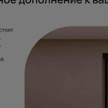
стоят
,
,
а.