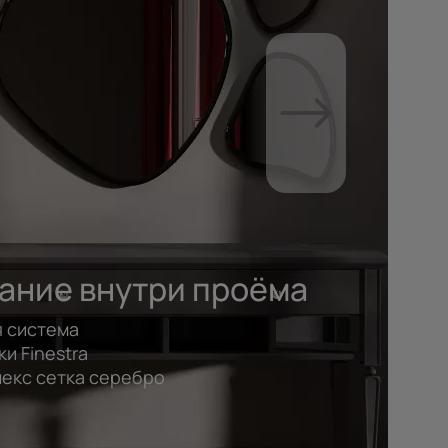
ание внутри проёма
я система
и Finestra
лекс сетка серебро