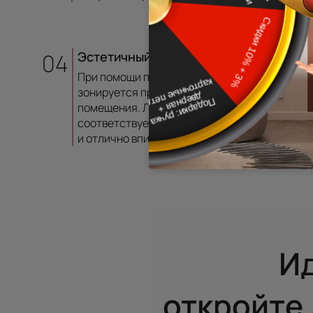
04
Эстетичный вид
При помощи перегородки легко
зонируется пространство
помещения. Легкость конструкции
соответствует современным трендам
и отлично впишется в интерьер.
И
откройте 