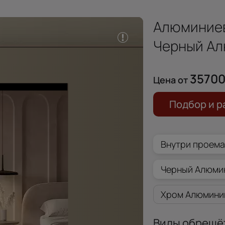
Алюминие
Черный А
3570
Цена от
Подбор и р
Внутри проем
Черный Алюми
Хром Алюмини
Виды обрешё