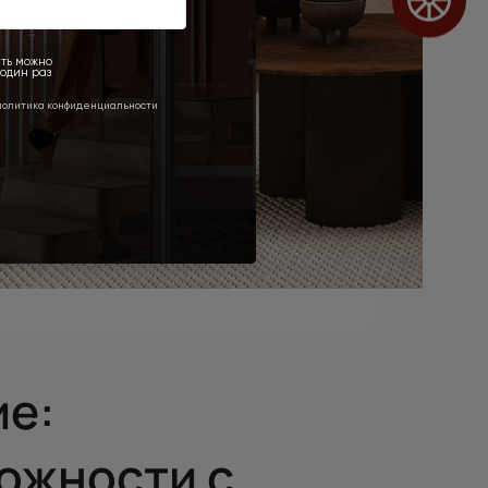
е:
можности с