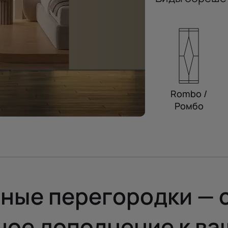
Rombo /
Ромбо
ные перегородки — 
ное дополнение к ва