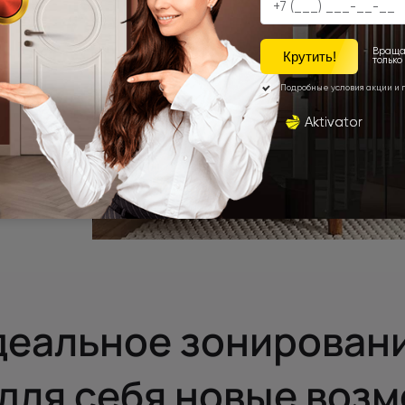
деальное зонировани
для себя новые воз