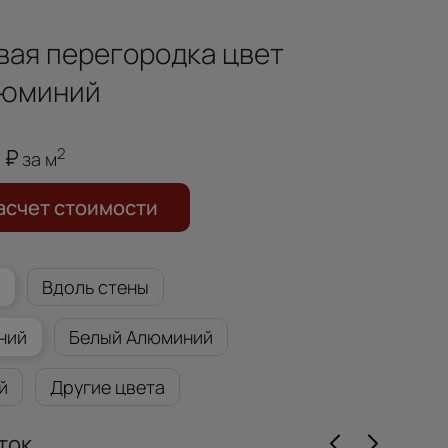
вая перегородка
цвет
люминий
0
2
за м
асчет стоимости
а
Вдоль стены
ний
Белый Алюминий
й
Другие цвета
ток