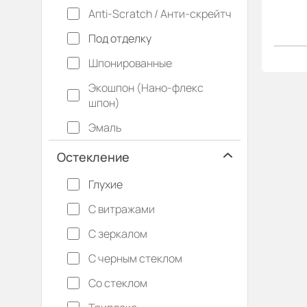
Апti-Sсrаtсh / Анти-скрейтч
Под отделку
Шпонированные
Экошпон (Нано-флекс
шпон)
Эмаль
Остекление
Глухие
С витражами
С зеркалом
С черным стеклом
Со стеклом