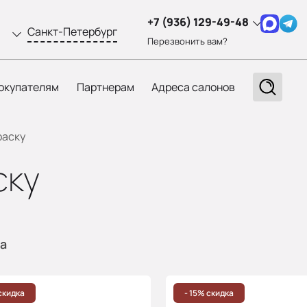
+7 (936) 129-49-48
Санкт-Петербург
Перезвонить вам?
окупателям
Партнерам
Адреса салонов
раску
ску
ра
скидка
- 15% скидка