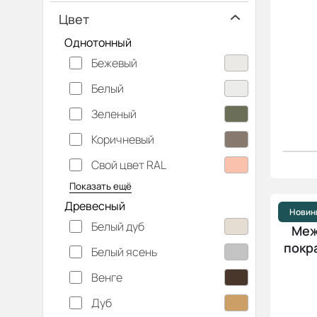
Цвет
Однотонный
Бежевый
Белый
Зеленый
Коричневый
Свой цвет RAL
Серебристый
Серый
Темно-серый
Хаки
Черный
Показать ещё
Древесный
Новин
Белый дуб
Меж
покра
Белый ясень
Венге
Дуб