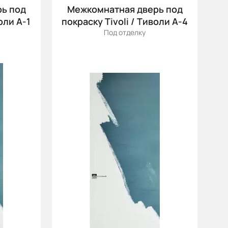
Цена (убыв.)
ь под
Межкомнатная дверь под
Cначала новинки
оли А-1
покраску Tivoli / Тиволи А-4
Под отделку
Cначала скидки