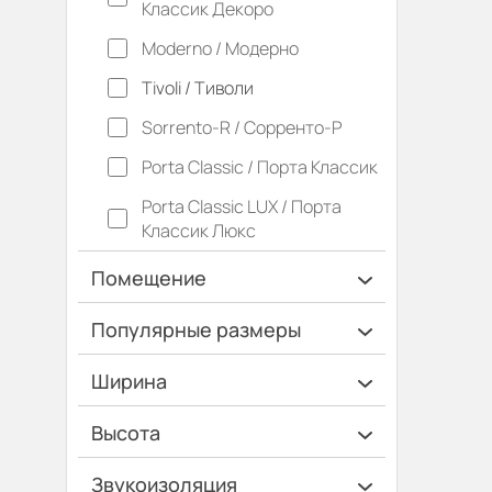
Классик Декоро
Moderno / Модерно
Tivoli / Тиволи
Sorrento-R / Сорренто-Р
Porta Classic / Порта Классик
Porta Classic LUX / Порта
Классик Люкс
Помещение
Ванная и туалет
Популярные размеры
Гардеробная
600х2000
Ширина
Гостинная
700х2000
Ширина 40 см
Высота
Дача
900х2000
Ширина 45 см
Высота 180 см
Кладовка
Звукоизоляция
Коридор
Кухня
Офис
Спальня