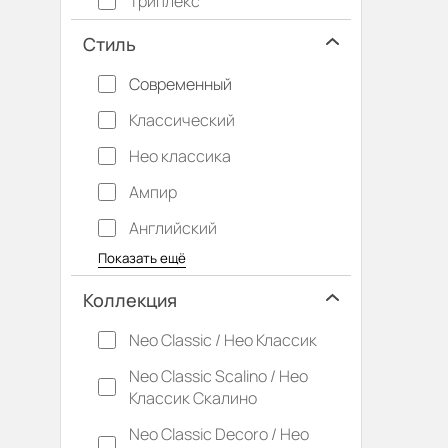
Триплекс
Стиль
Современный
Классический
Нео классика
Ампир
Английский
Багетные
Барокко
Кантри
Крашенные
Лофт
Модерн
Под старину
Прованс
Скандинавский
Современная классика
Хай-тек
Показать ещё
Коллекция
Neo Classic / Нео Классик
Neo Classic Scalino / Нео
Классик Скалино
Neo Classic Decoro / Нео