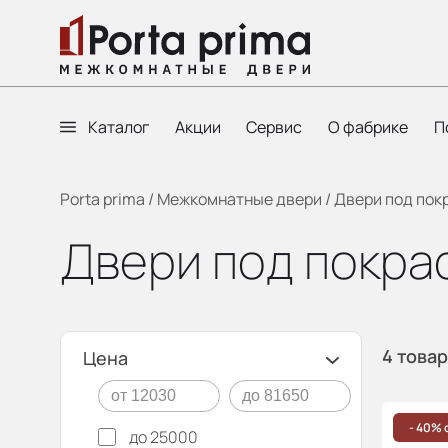
Каталог
Акции
Сервис
О фабрике
П
Porta prima
/
Межкомнатные двери
/
Двери под пок
Двери под покра
4 това
Цена
- 40% 
до 25000