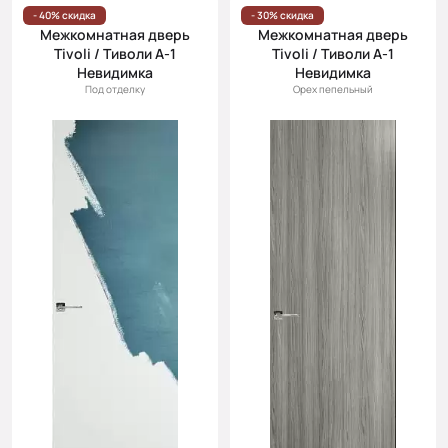
Цена
- 40% скидка
- 30% скидка
Межкомнатная дверь
Межкомнатная дверь
(возр.)
Tivoli / Тиволи А-1
Tivoli / Тиволи А-1
Цена (убыв.)
Невидимка
Невидимка
Под отделку
Орех пепельный
Cначала
новинки
Cначала
скидки