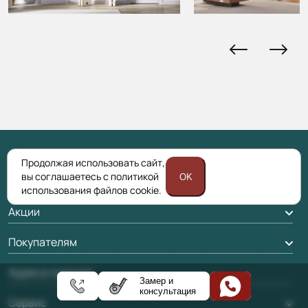
Продолжая использовать сайт,
вы соглашаетесь с политикой
OK
Каталог
использования файлов cookie.
Межкомнатные двери
Акции
Подбор двери
Акции компании
Покупателям
Межкомнатные перегородки
Доставка
Адреса салонов
Алюминиевые двери
Замер и
консультация
Оплата
Стеновые панели
Сервис