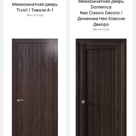
Межкомнатная дверь
(возр.)
Межкомнатная дверь
Domenica
Tivoli / Тиволи А-1
Цена (убыв.)
Neo Classic Decoro /
Венге Нуар
Доменика Нео Классик
Cначала
Декоро
новинки
Венге Нуар
Cначала
скидки