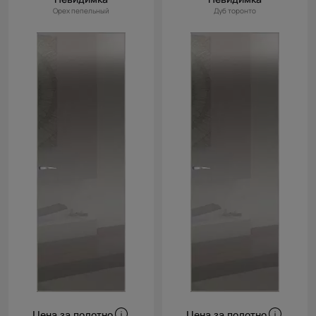
Орех пепельный
Дуб торонто
Цена за полотно
Цена за полотно