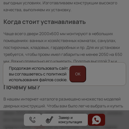
выгодных условиях. Изготавливаем конструкции высокого
качества, выполняем их установку.
Когда стоит устанавливать
Чаще всего двери 2000х600 мм монтируют в небольших
помещениях: ванных и хозяйственных комнатах, санузлах,
постирочных, кладовых, гардеробных и пр. Для их установки
требуется, чтобы проем имел габариты не менее 2050 на 650
мм. Важно правильно его измерить. Полотна высотой 2 м и
шириной 60 см могут использоваться в парах, в качестве
Продолжая использовать сайт,
вы соглашаетесь с политикой
OK
двухстворчатых дверей для широких проемов.
использования файлов cookie.
Почему мы?
В нашем интернет-каталоге размещено множество моделей
дверных конструкций. Чтобы вам было легче выбрать и купить
двери 2000×600 мм, имеется фото каждого изделия, указаны
Замер и
его технические характеристики. Вы можете отдать
консультация
предпочтение
глухим
или остекленным полотнам, гладким