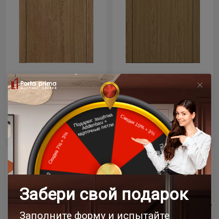
Цена за полотно
Цена за полотно
19 768 ₽
19 768 ₽
23 258 ₽
23 258 ₽
- 15% скидка
- 15% скидка
Межкомнатная дверь
Межкомнатная дверь
Tivoli / Тиволи А-1
Tivoli / Тиволи А-1
Венге Нуар
Рустик