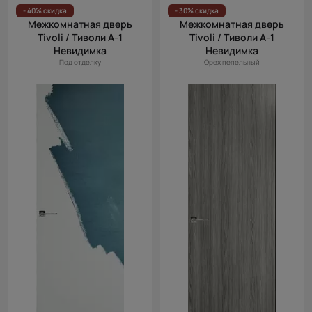
Цена
- 40% скидка
- 30% скидка
Межкомнатная дверь
Межкомнатная дверь
(возр.)
Tivoli / Тиволи А-1
Tivoli / Тиволи А-1
Цена (убыв.)
Невидимка
Невидимка
Под отделку
Орех пепельный
Cначала
новинки
Cначала
скидки