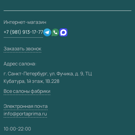
Проекты
Ремонт дверей
Скачать материалы
О фабрике
Полезная информация
Подготовка проемов
3D-модели
Интернет-магазин
Сертификаты
Отзывы клиентов
+7 (981) 913-17-77
Производство
Техническая информация
Вакансии
Заказать звонок
Юридическая информация
Медиацентр
Адрес салона:
Видео
г. Санкт-Петербург, ул. Фучика, д. 9, ТЦ
Кубатура, 1й этаж, 1В.228
Карта сайта
Все салоны фабрики
Электронная почта
info@portaprima.ru
10:00-22:00