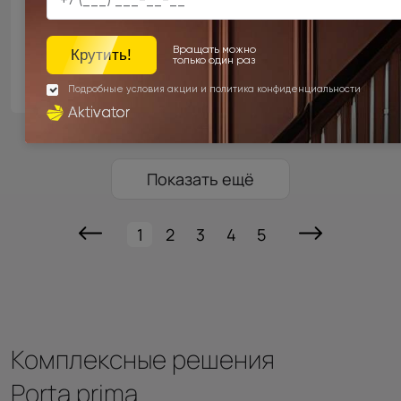
Цена за полотно
23 888 ₽
Показать ещё
1
2
3
4
5
Комплексные решения
Porta prima