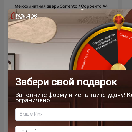
Межкомнатная дверь Sorrento / Сорренто А4
Дуб торонто