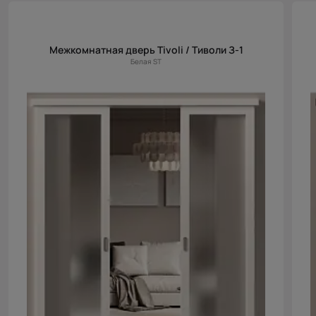
Цена (возр.)
Цена (убыв.)
Межкомнатная дверь Tivoli / Тиволи З-1
Cначала
Белая ST
новинки
Cначала
скидки