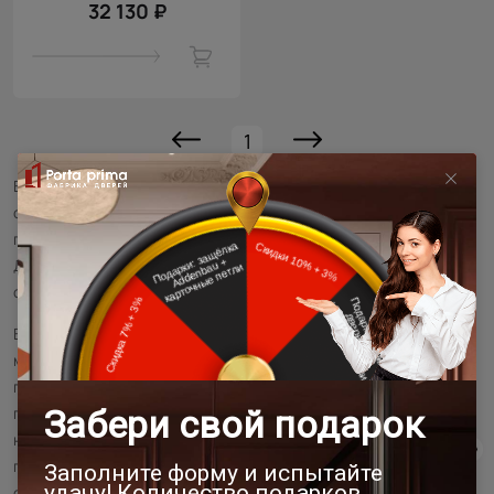
32 130 ₽
1
Витражные
межкомнатные двери
используются для создания
оригинальных изысканных интерьеров. Они украшают
пространство, служат акцентной деталью дизайна.
Декоративное остекление полотен выполняется разными
способами.
В компании Porta Prima вы можете приобрести готовую
межкомнатную витражную дверь или заказать изготовление
полотна по индивидуальному эскизу. В процессе
производства мы используем только качественное сырье,
надежную фурнитуру и крепления. Конструкции
продумываются до мелочей и соответствуют международным
стандартам качества. На все изделия предоставляется