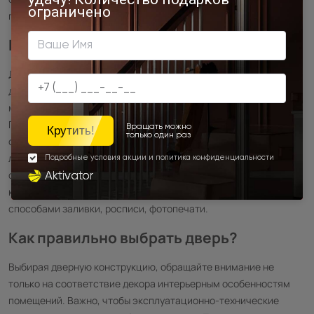
гарантия.
Виды витражного стекла
Для остекления дверных полотен мы используем прочный
дуплекс и триплекс. Витраж с оригинальной композицией
может быть выполнен в техниках фьюзинг и «Тиффани».
Первый вариант предусматривает рисунок
из стекла
,
созданный с эффектом размытия. Второй – узоры с четкими
линиями контуров. Двери более доступного ценового
сегмента изготавливаются с витражным остеклением,
которое декорируется пленкой с имитацией «Тиффани»,
способами заливки, росписи, фотопечати.
Как правильно выбрать дверь?
Выбирая дверную конструкцию, обращайте внимание не
только на соответствие декора интерьерным особенностям
помещений. Важно, чтобы эксплуатационно-технические