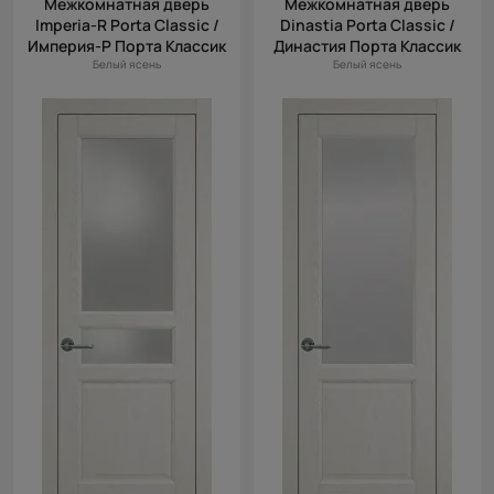
Межкомнатная дверь
Межкомнатная дверь
(возр.)
Imperia-R Porta Classic /
Dinastia Porta Classic /
Цена (убыв.)
Империя-Р Порта Классик
Династия Порта Классик
Белый ясень
Белый ясень
Cначала
новинки
Cначала
скидки