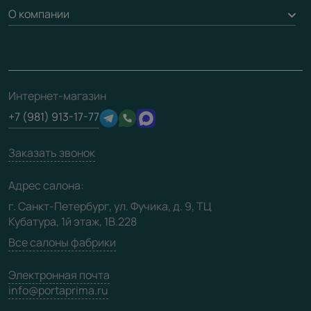
Доставка
Вопрос-ответ
Дизайнерам / архитекторам
О компании
Накладки на дверь
Монтаж
Проекты
Франшизам / дилерам
Контакты
Ремонт дверей
Полезная информация
Скачать материалы
О фабрике
Подготовка проемов
Отзывы клиентов
3D-модели
Сертификаты
Интернет-магазин
Техническая информация
Производство
+7 (981) 913-17-77
Юридическая информация
Вакансии
Заказать звонок
Медиацентр
Видео
Адрес салона:
Карта сайта
г. Санкт-Петербург, ул. Фучика, д. 9, ТЦ
Кубатура, 1й этаж, 1В.228
Все салоны фабрики
Электронная почта
info@portaprima.ru