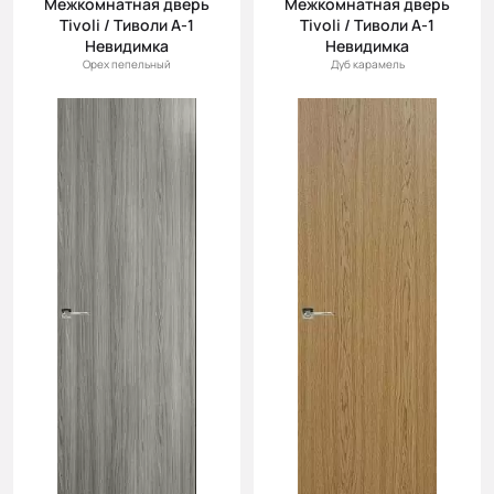
Межкомнатная дверь
Межкомнатная дверь
(возр.)
Tivoli / Тиволи А-1
Tivoli / Тиволи А-1
Цена (убыв.)
Невидимка
Невидимка
Орех пепельный
Дуб карамель
Cначала
новинки
Cначала
скидки