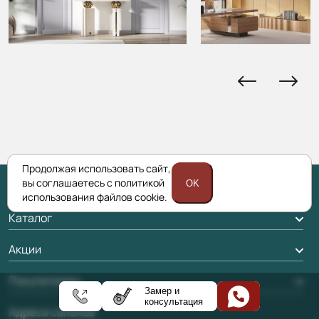
Продолжая использовать сайт,
вы соглашаетесь с политикой
OK
использования файлов cookie.
Каталог
Межкомнатные двери
Акции
Подбор двери
Акции компании
Покупателям
Замер и
Межкомнатные перегородки
консультация
Доставка
Адреса салонов
Алюминиевые двери