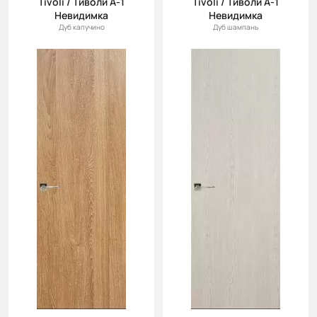
Tivoli / Тиволи А-1
Tivoli / Тиволи А-1
Невидимка
Невидимка
Дуб капучино
Дуб шампань