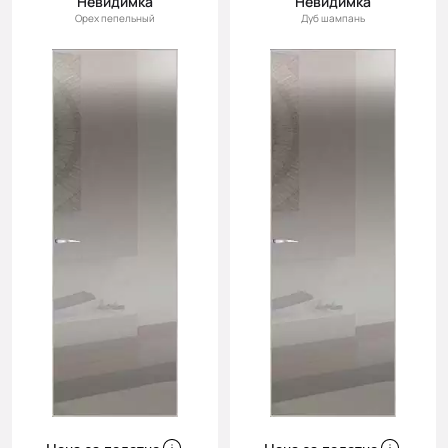
Невидимка
Невидимка
Орех пепельный
Дуб шампань