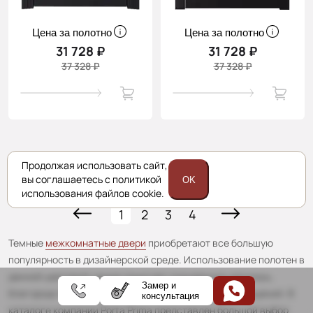
Цена за полотно
Цена за полотно
31 728 ₽
31 728 ₽
37 328 ₽
37 328 ₽
Продолжая использовать сайт,
Показать ещё
вы соглашаетесь с политикой
OK
использования файлов cookie.
1
2
3
4
Темные
межкомнатные двери
приобретают все большую
популярность в дизайнерской среде. Использование полотен в
данной цветовой гамме помогает подчеркнуть роскошь,
Замер и
благородство, респектабельность обстановки помещений. В
консультация
каталоге компании Porta Prima представлен большой выбор