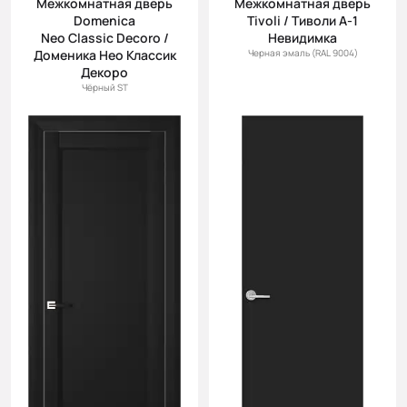
Межкомнатная дверь
Межкомнатная дверь
(возр.)
Domenica
Tivoli / Тиволи А-1
Цена (убыв.)
Neo Classic Decoro /
Невидимка
Доменика Нео Классик
Черная эмаль (RAL 9004)
Cначала
Декоро
новинки
Чёрный ST
Cначала
скидки