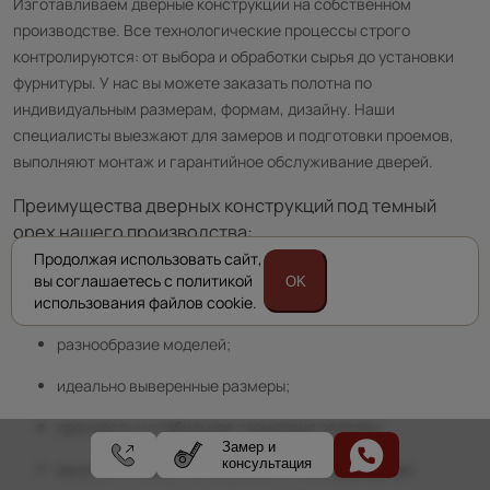
Изготавливаем дверные конструкции на собственном
производстве. Все технологические процессы строго
контролируются: от выбора и обработки сырья до установки
фурнитуры. У нас вы можете заказать полотна по
индивидуальным размерам, формам, дизайну. Наши
специалисты выезжают для замеров и подготовки проемов,
выполняют монтаж и гарантийное обслуживание дверей.
Преимущества дверных конструкций под темный
орех нашего производства:
Продолжая использовать сайт,
качественные безопасные материалы изготовления и
вы соглашаетесь с политикой
OK
отделки;
использования файлов cookie.
разнообразие моделей;
идеально выверенные размеры;
прочность и стабильная геометрия полотен;
Замер и
консультация
высокая стойкость к влажности, температурным