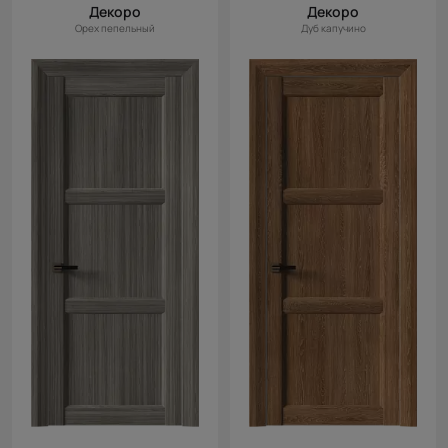
Декоро
Декоро
Орех пепельный
Дуб капучино