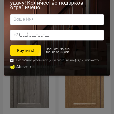
Sorrento / Сорренто А4
Sorrento / Сорренто А4
Орех пепельный
Дуб капучино