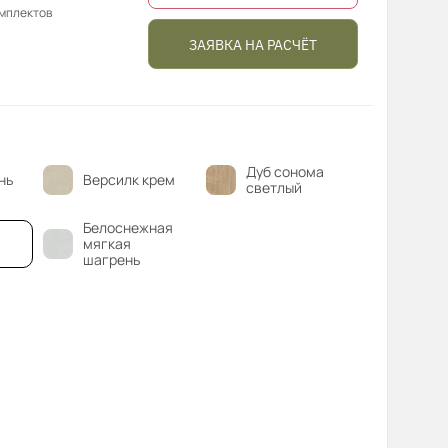
омплектов
ЗАЯВКА НА РАСЧЁТ
Дуб сонома
нь
Версилк крем
светлый
Белоснежная
мягкая
шагрень