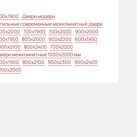
00x1900
Двери модерн
тильные современные межкомнатные двери
00x2000
700x1900
700x2000
900x2000
00х1950
800x2000
900x2200
600x1950
000x2100
800x2400
700x2200
вери межкомнатные 1000х2000 мм
00x1900
800x2100
900x2300
900x2400
200x2000