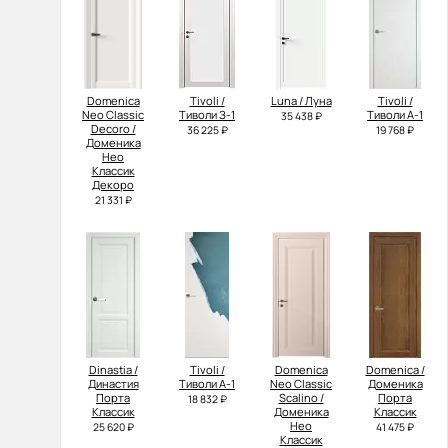
Domenica
Tivoli /
Luna / Луна
Tivoli /
Neo Classic
Тиволи З-1
Тиволи А-1
35 438 ₽
Decoro /
36 225 ₽
19 768 ₽
Доменика
Нео
Классик
Декоро
21 331 ₽
Dinastia /
Tivoli /
Domenica
Domenica /
Династия
Тиволи А-1
Neo Classic
Доменика
Порта
Scalino /
Порта
18 832 ₽
Классик
Доменика
Классик
Нео
25 620 ₽
41 475 ₽
Классик