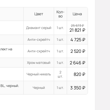
Кол-
Цвет
Цена
во
25 673
₽
Диамант серый
1 шт.
21 821
₽
4 725
₽
Анти-скрейтч
1 шт.
лект на
2 520
₽
Анти-скрейтч
1 шт.
2 646
₽
Хром матовый
1 шт.
2
820
₽
Черный никель
шт.
BL, черный.
3 350
₽
Черный
1 шт.