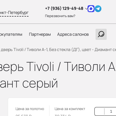
+7 (936) 129-49-48
нкт-Петербург
Перезвонить вам?
окупателям
Партнерам
Адреса салонов
верь Tivoli / Тиволи А-1, Без стекла (ДГ), цвет - Диамант 
ь Tivoli / Тиволи А
мант серый
Цена за полотно
Цена за комплект