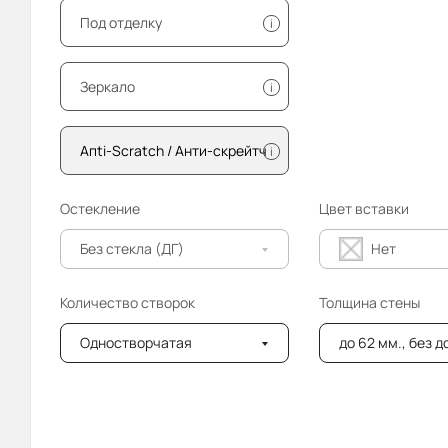
Под отделку
i
Зеркало
i
Апti-Sсrаtсh / Анти-скрейтч
i
Остекление
Цвет вставки
Без стекла (ДГ)
Нет
Количество створок
Толщина стены
Одностворчатая
до 62 мм., без 