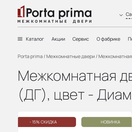
Са
Каталог
Акции
Сервис
О фабрике
П
Porta prima
/
Межкомнатные двери
/
Межкомнатная д
Межкомнатная двер
(ДГ), цвет - Диа
- 15% СКИДКА
НОВИНКА