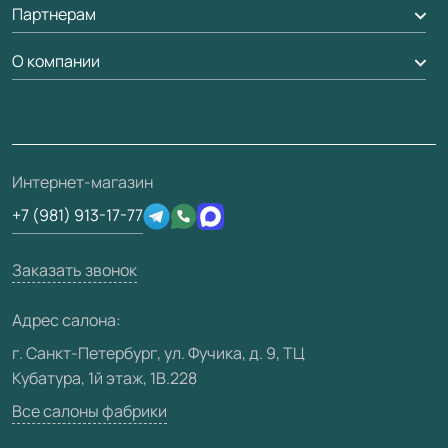
Партнерам
Вызов замерщика
Рейки, баффели, стеллажи
Гарантия
Доставка
О компании
Погонаж
Дизайнерам / архитекторам
Вопрос-ответ
Монтаж
Накладки на дверь
Франшизам / дилерам
Контакты
Проекты
Ремонт дверей
Скачать материалы
О фабрике
Полезная информация
Подготовка проемов
3D-модели
Интернет-магазин
Сертификаты
Отзывы клиентов
+7 (981) 913-17-77
Производство
Техническая информация
Вакансии
Заказать звонок
Юридическая информация
Медиацентр
Адрес салона:
Видео
г. Санкт-Петербург, ул. Фучика, д. 9, ТЦ
Кубатура, 1й этаж, 1В.228
Карта сайта
Все салоны фабрики