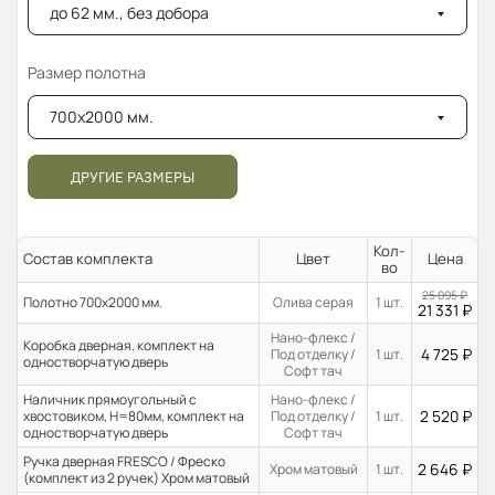
до 62 мм., без добора
Размер полотна
700x2000 мм.
ДРУГИЕ РАЗМЕРЫ
Кол-
Состав комплекта
Цвет
Цена
во
25 095
₽
Полотно 700x2000 мм.
Олива серая
1 шт.
21 331
₽
Нано-флекс /
Коробка дверная. комплект на
4 725
₽
Под отделку /
1 шт.
одностворчатую дверь
Софт тач
Наличник прямоугольный с
Нано-флекс /
2 520
₽
хвостовиком, H=80мм, комплект на
Под отделку /
1 шт.
одностворчатую дверь
Софт тач
Ручка дверная FRESCO / Фреско
2 646
₽
Хром матовый
1 шт.
(комплект из 2 ручек) Хром матовый