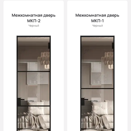
Цена
(возр.)
Межкомнатная дверь
Межкомнатная дверь
МКП-2
МКП-1
Цена (убыв.)
Черный
Черный
Cначала
новинки
Cначала
скидки