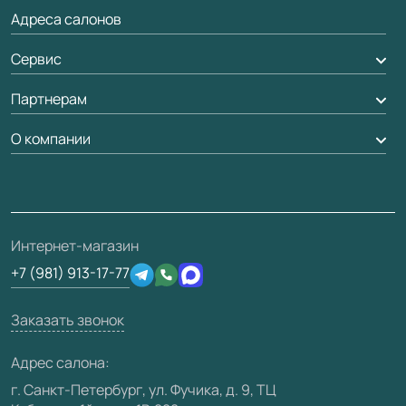
Доставка
Адреса салонов
Алюминиевые двери
Оплата
Стеновые панели
Сервис
Обмен и возврат
Рейки, баффели, стеллажи
Вызов замерщика
Партнерам
Гарантия
Погонаж
Доставка
Вопрос-ответ
Дизайнерам / архитекторам
О компании
Накладки на дверь
Монтаж
Проекты
Франшизам / дилерам
Контакты
Ремонт дверей
Полезная информация
Скачать материалы
О фабрике
Подготовка проемов
Отзывы клиентов
3D-модели
Сертификаты
Интернет-магазин
Техническая информация
Производство
+7 (981) 913-17-77
Юридическая информация
Вакансии
Заказать звонок
Медиацентр
Видео
Адрес салона:
Карта сайта
г. Санкт-Петербург, ул. Фучика, д. 9, ТЦ