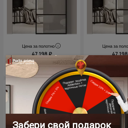
Цена за полотно
Цена за пол
47 198 ₽
47 198
Раздвижная дверь МКП-3
Межкомнатная д
Черный
Черный