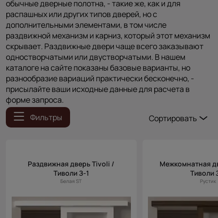
обычные дверные полотна, - такие же, как и для
распашных или других типов дверей, но с
дополнительными элементами, в том числе
раздвижной механизм и карниз, который этот механизм
скрывает. Раздвижные двери чаще всего заказывают
одностворчатыми или двустворчатыми. В нашем
каталоге на сайте показаны базовые варианты, но
разнообразие вариаций практически бесконечно, -
присылайте ваши исходные данные для расчета в
форме запроса.
Фильтры
Сортировать
Популярные
Цена (возр.)
Раздвижная дверь Tivoli /
Межкомнатная две
Цена (убыв.)
Тиволи З-1
Тиволи 
Cначала
Белая ST
Рустик
новинки
Cначала
скидки