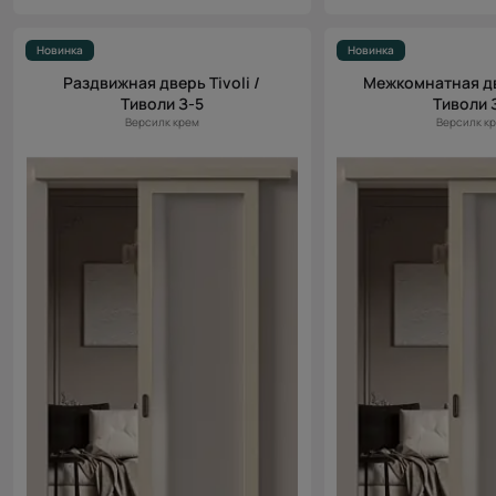
Новинка
Новинка
Раздвижная дверь Tivoli /
Межкомнатная две
Тиволи З-5
Тиволи 
Версилк крем
Версилк к