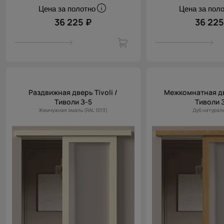
Цена за полотно
Цена за пол
36 225 ₽
36 225
Раздвижная дверь Tivoli /
Межкомнатная две
Тиволи З-5
Тиволи 
Жемчужная эмаль (RAL 1013)
Дуб натурал