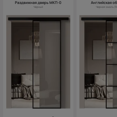
Раздвижная дверь МКП-0
Английская о
Черный
Черная эмаль (R