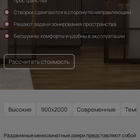
пространства
Створки сдвигаются в сторону по направляющим
Решают задачи зонирования пространства
Бесшумны, комфорты и удобны в эксплуатации
Рассчитать стоимость
Высокие
900x2000
Современные
Темн
Раздвижные межкомнатные двери представляют собой