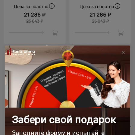
Цена за полотно
Цена за полотно
21 286 ₽
21 286 ₽
25 043 ₽
25 043 ₽
- 15% скидка
- 15% скидка
Межкомнатная дверь
Межкомнатная дверь
Siena Neo Classic Decoro /
Milano Neo Classic Decoro
Сиена Нео Классик
/ Милано Нео Классик
Декоро
Декоро
Дуб антик
Рустик