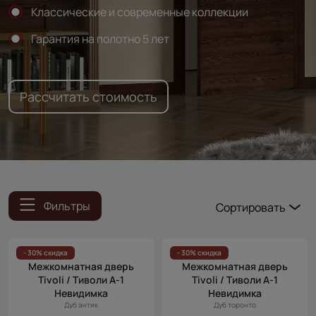
Классические и современные коллекции
Гарантия на полотно 5 лет
Рассчитать стоимость
Фильтры
Сортировать
Популярные
Цена
- 30% скидка
- 30% скидка
Межкомнатная дверь
Межкомнатная дверь
(возр.)
Tivoli / Тиволи А-1
Tivoli / Тиволи А-1
Цена (убыв.)
Невидимка
Невидимка
Дуб антик
Дуб торонто
Cначала