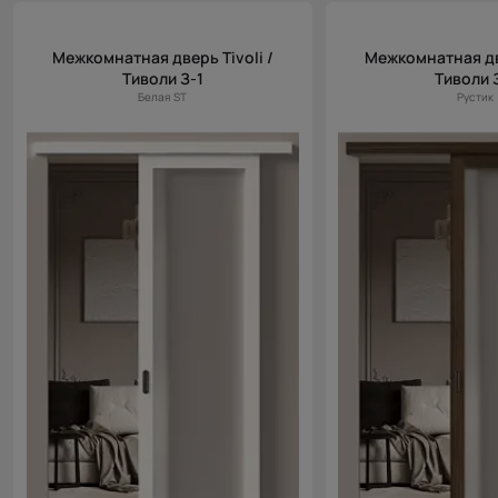
Цена (возр.)
Межкомнатная дверь Tivoli /
Межкомнатная две
Цена (убыв.)
Тиволи З-1
Тиволи 
Cначала
Белая ST
Рустик
новинки
Cначала
скидки