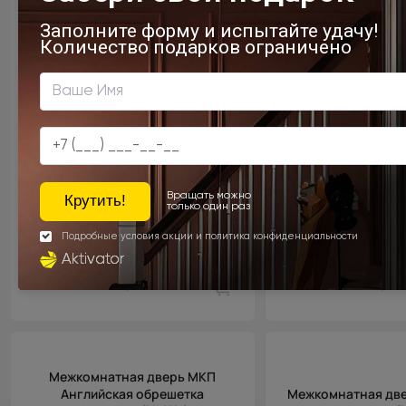
Цена за полотно
Цена за пол
47 198 ₽
53 498
Межкомнатная дверь МКП
Английская обрешетка
Межкомнатная две