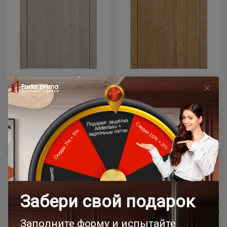
Цена за полотно
Цена за полотно
19 768 ₽
19 768 ₽
23 258 ₽
23 258 ₽
- 15% скидка
- 15% скидка
Межкомнатная дверь
Межкомнатная дверь
Tivoli / Тиволи А-1
Tivoli / Тиволи А-1
Дуб карамель
Венге Нуар