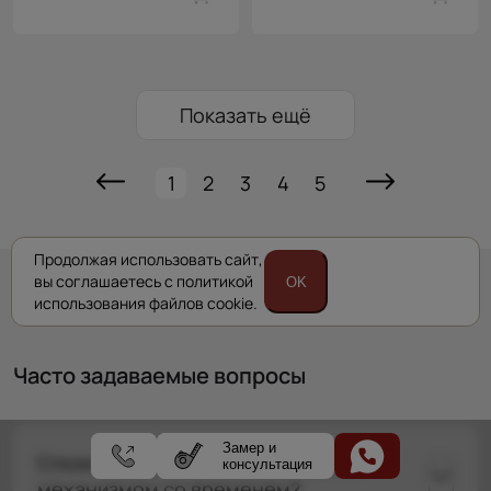
Показать ещё
1
2
3
4
5
Продолжая использовать сайт,
вы соглашаетесь с политикой
OK
использования файлов cookie.
Часто задаваемые вопросы
Замер и
Сложно ли ухаживать за складным
консультация
механизмом со временем?