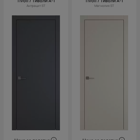
Tivoli / Тиволи А-1
Tivoli / Тиволи А-1
Антрацит ST
Магнолия ST