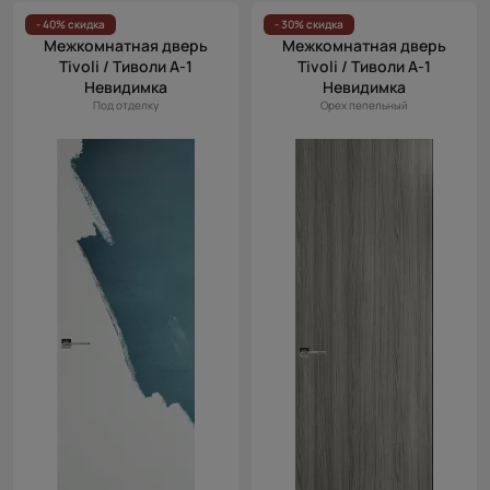
Цена
- 40% скидка
- 30% скидка
Межкомнатная дверь
Межкомнатная дверь
(возр.)
Tivoli / Тиволи А-1
Tivoli / Тиволи А-1
Цена (убыв.)
Невидимка
Невидимка
Под отделку
Орех пепельный
Cначала
новинки
Cначала
скидки