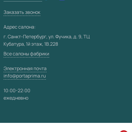
Техническая информация
Вакансии
Заказать звонок
Юридическая информация
Медиацентр
Адрес салона:
Видео
г. Санкт-Петербург, ул. Фучика, д. 9, ТЦ
Кубатура, 1й этаж, 1В.228
Карта сайта
Все салоны фабрики
Электронная почта
info@portaprima.ru
10:00-22:00
ежедневно