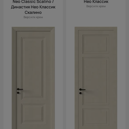
Neo Classic Scalino /
Нео Классик
Династия Нео Классик
Версилк крем
Скалино
Версилк крем