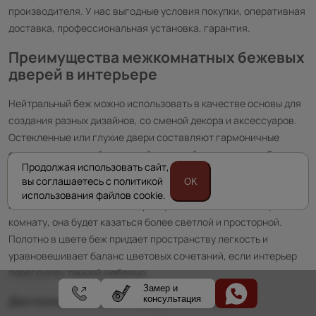
производителя. У нас выгодные условия покупки, оперативная
доставка, профессиональная установка, гарантия.
Преимущества межкомнатных бежевых
дверей в интерьере
Нейтральный беж можно использовать в качестве основы для
создания разных дизайнов, со сменой декора и аксессуаров.
Остекленные или глухие двери составляют гармоничные
сочетания с темной и светлой отделкой стен, пола, мебели.
Продолжая использовать сайт,
Модели с глянцевой поверхностью способны отражать свет и
вы соглашаетесь с политикой
OK
визуально расширять границы помещения. Если купить
использования файлов cookie.
межкомнатные бежевые двери и установить в небольшую
комнату, она будет казаться более светлой и просторной.
Полотно в цвете беж придает пространству легкость и
уравновешивает баланс цветовых сочетаний, если интерьер
перегружен темной мебелью.
Замер и
консультация
Достоинства бежевых дверных полотен: