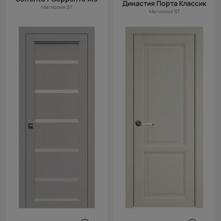
Династия Порта Классик
Магнолия ST
Магнолия ST