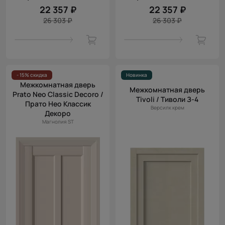
22 357 ₽
22 357 ₽
26 303 ₽
26 303 ₽
- 15% скидка
Новинка
Межкомнатная дверь
Межкомнатная дверь
Prato Neo Classic Decoro /
Tivoli / Тиволи З-4
Прато Нео Классик
Версилк крем
Декоро
Магнолия ST