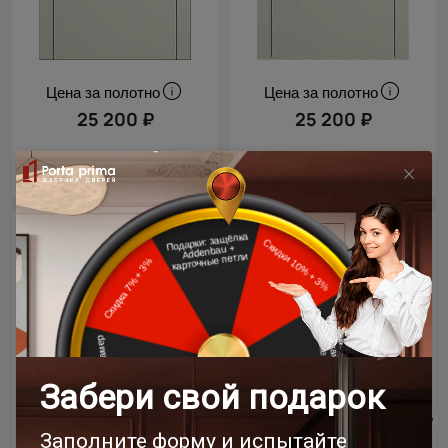
Цена за полотно
Цена за полотно
25 200 ₽
25 200 ₽
- 15% скидка
- 15% скидка
Межкомнатная дверь
Межкомнатная дверь
Tivoli / Тиволи А-1
Tivoli / Тиволи А-1
Бежевый Мел эмаль (RAL 075-80-10)
Бежевое Ядро Миндаля эмаль (RAL
070-85-05)