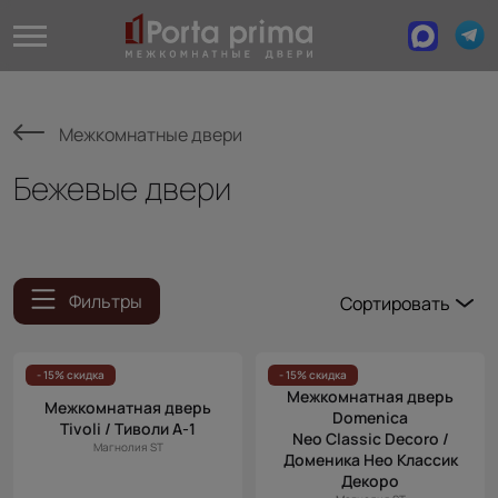
Межкомнатные двери
Бежевые двери
Фильтры
Сортировать
Популярные
Цена
- 15% скидка
- 15% скидка
Межкомнатная дверь
(возр.)
Межкомнатная дверь
Domenica
Tivoli / Тиволи А-1
Цена (убыв.)
Neo Classic Decoro /
Магнолия ST
Доменика Нео Классик
Cначала
Декоро
новинки