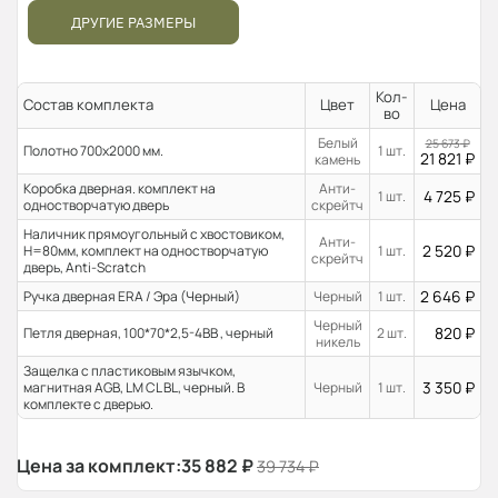
ДРУГИЕ РАЗМЕРЫ
Кол-
Состав комплекта
Цвет
Цена
во
Белый
25 673
₽
Полотно 700x2000 мм.
1 шт.
21 821
₽
камень
Коробка дверная. комплект на
Анти-
4 725
₽
1 шт.
одностворчатую дверь
скрейтч
Наличник прямоугольный с хвостовиком,
Анти-
2 520
₽
H=80мм, комплект на одностворчатую
1 шт.
скрейтч
дверь, Anti-Scratch
2 646
₽
Ручка дверная ERA / Эра (Черный)
Черный
1 шт.
Черный
820
₽
Петля дверная, 100*70*2,5-4ВВ , черный
2 шт.
никель
Защелка с пластиковым язычком,
3 350
₽
магнитная AGB, LM CL BL, черный. В
Черный
1 шт.
комплекте с дверью.
Цена за комплект:
35 882
₽
39 734
₽