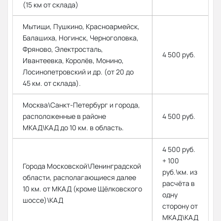
(15 км от склада)
Мытищи, Пушкино, Красноармейск,
Балашиха, Ногинск, Черноголовка,
Фряново, Электросталь,
4 500 руб.
Ивантеевка, Королёв, Монино,
Лосинопетровский и др. (от 20 до
45 км. от склада).
Москва\Санкт-Петербург и города,
расположенные в районе
4 500 руб.
МКАД\КАД до 10 км. в область.
4 500 руб.
+ 100
Города Московской\Ленинградской
руб.\км. из
области, располагающиеся далее
расчёта в
10 км. от МКАД (кроме Щёлковского
одну
шоссе)\КАД
сторону от
МКАД\КАД