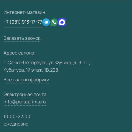
О фабрике
Полезная информация
Подготовка проемов
3D-модели
Интернет-магазин
Сертификаты
Отзывы клиентов
+7 (981) 913-17-77
Производство
Техническая информация
Вакансии
Заказать звонок
Юридическая информация
Медиацентр
Адрес салона:
Видео
г. Санкт-Петербург, ул. Фучика, д. 9, ТЦ
Кубатура, 1й этаж, 1В.228
Карта сайта
Все салоны фабрики
Электронная почта
info@portaprima.ru
10:00-22:00
ежедневно