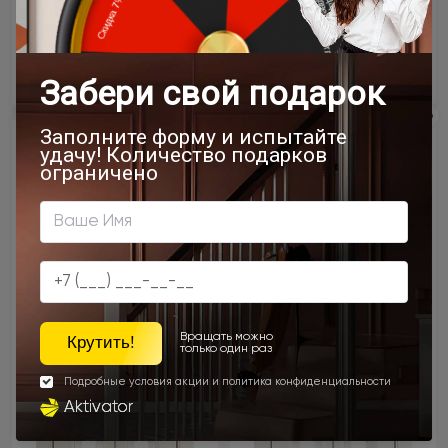
Цена за полотно
Цена за полотно
38 199 ₽
47 513 ₽
Межкомнатная дверь
Межкомнатная дверь
Domenica Porta Classic /
Domenica Porta Classic /
Доменика Порта Классик
Доменика Порта Классик
Книжка
Книжка
Жемчужная эмаль (RAL 1013)
Бежевая эмаль (RAL 9010)