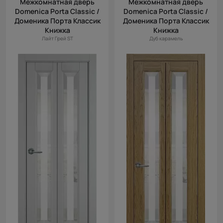
Межкомнатная дверь
Межкомнатная дверь
(возр.)
Domenica Porta Classic /
Domenica Porta Classic /
Цена (убыв.)
Доменика Порта Классик
Доменика Порта Классик
Книжка
Книжка
Cначала
Лайт Грей ST
Дуб карамель
новинки
Cначала
скидки