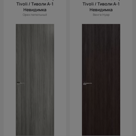
Tivoli / Тиволи А-1
Tivoli / Тиволи А-1
Цена (убыв.)
Невидимка
Невидимка
Орех пепельный
Венге Нуар
Cначала
новинки
Cначала
скидки