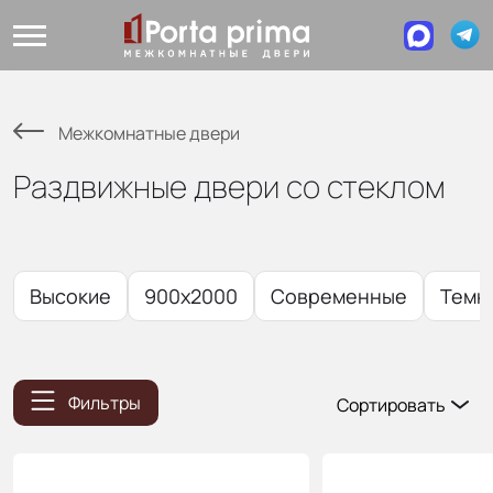
Межкомнатные двери
Раздвижные двери со стеклом
Высокие
900x2000
Современные
Темн
Фильтры
Сортировать
Популярные
Цена (возр.)