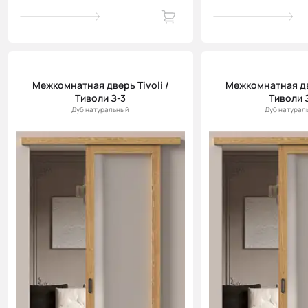
Межкомнатная дверь Tivoli /
Межкомнатная две
Тиволи З-3
Тиволи 
Дуб натуральный
Дуб натурал