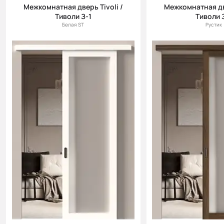
Межкомнатная дверь Tivoli /
Межкомнатная две
Цена (убыв.)
Тиволи З-1
Тиволи 
Cначала
Белая ST
Рустик
новинки
Cначала
скидки