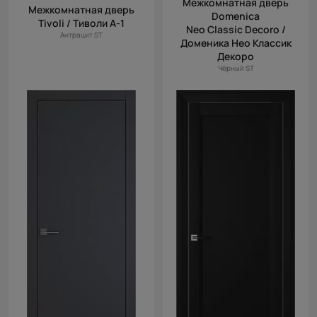
Межкомнатная дверь
(возр.)
Межкомнатная дверь
Domenica
Tivoli / Тиволи А-1
Цена (убыв.)
Neo Classic Decoro /
Антрацит ST
Доменика Нео Классик
Cначала
Декоро
новинки
Чёрный ST
Cначала
скидки