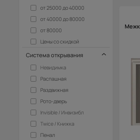
Межк
от 25000 до 40000
от 40000 до 80000
Межко
Межко
от 80000
Цены со скидкой
Система открывания
Невидимка
Распашная
Раздвижная
Рото-дверь
Invisible / Инвизибл
Twice / Книжка
Пенал