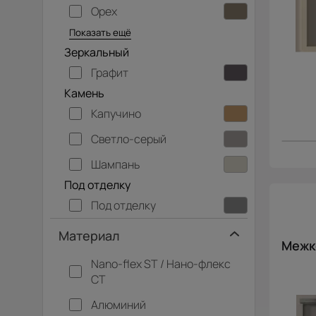
Орех
Серый дуб
Показать ещё
Зеркальный
Графит
Камень
Капучино
Светло-серый
Шампань
Под отделку
Под отделку
Материал
Межк
Nano-flex ST / Нано-флекс
СТ
Алюминий