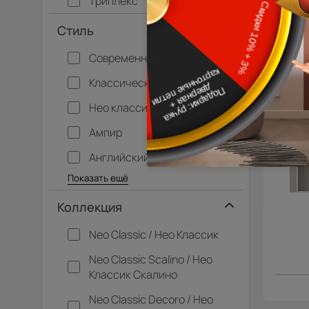
Триплекс
Стиль
Современный
Классический
Нео классика
Ампир
Английский
Багетные
Барокко
Кантри
Крашенные
Лофт
Модерн
Под старину
Прованс
Скандинавский
Современная классика
Хай-тек
Показать ещё
Коллекция
Neo Classic / Нео Классик
Neo Classic Scalino / Нео
Классик Скалино
Neo Classic Decoro / Нео