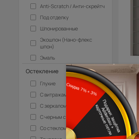
Апti-Sсrаtсh / Анти-скрейтч
Под отделку
Шпонированные
Экошпон (Нано-флекс
шпон)
Эмаль
Остекление
Глухие
С витражами
С зеркалом
С черным стеклом
Со стеклом
Межк