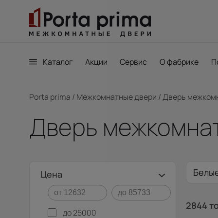
Каталог
Акции
Сервис
О фабрике
П
Porta prima
/
Межкомнатные двери
/
Дверь межкомн
Дверь межкомнат
Белы
Цена
Широ
2844 т
до 25000