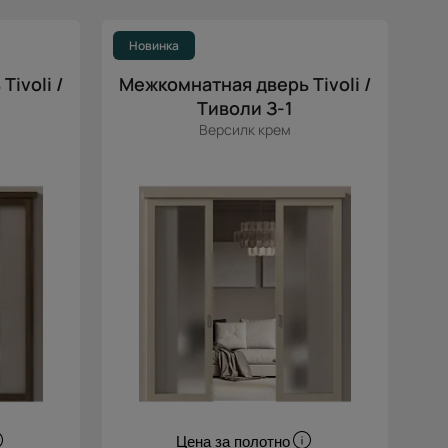
Популярные
Цена (возр.)
Новинка
Цена (убыв.)
ivoli /
Межкомнатная дверь Tivoli /
Cначала новинки
Тиволи З-1
Версилк крем
Cначала скидки
Цена за полотно