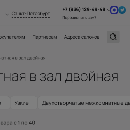
+7 (936) 129-49-48
Санкт-Петербург
Перезвонить вам?
окупателям
Партнерам
Адреса салонов
атная в зал двойная
ная в зал двойная
е
Узкие
Двухстворчатые межкомнатные дв
кие
Двухстворчатые двери с чёрной кромкой
овара
с 1
по 40