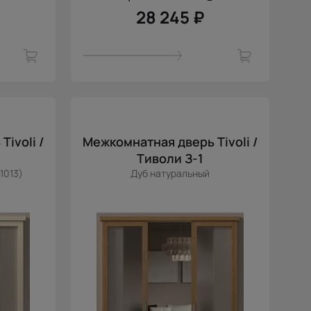
28 245 ₽
ivoli /
Межкомнатная дверь Tivoli /
Тиволи З-1
1013)
Дуб натуральный