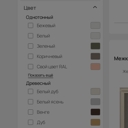
Цвет
Однотонный
Бежевый
Белый
Зеленый
Коричневый
Межко
Свой цвет RAL
Серебристый
Серый
Темно-серый
Хаки
Черный
Же
Показать ещё
Древесный
Белый дуб
Белый ясень
Венге
Дуб