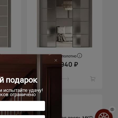
Цена за полотно
44 940 ₽
 МКП-2
Межкомнатная дверь МКП-2