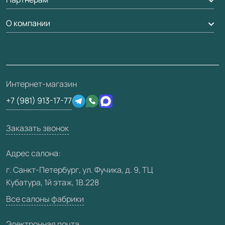
Рейки, баффели, стеллажи
Гарантия
Доставка
О компании
Погонаж
Дизайнерам / архитекторам
Вопрос-ответ
Монтаж
Накладки на дверь
Франшизам / дилерам
Контакты
Проекты
Ремонт дверей
Скачать материалы
О фабрике
Полезная информация
Подготовка проемов
3D-модели
Интернет-магазин
Сертификаты
Отзывы клиентов
+7 (981) 913-17-77
Производство
Техническая информация
Вакансии
Заказать звонок
Юридическая информация
Медиацентр
Адрес салона:
Видео
г. Санкт-Петербург, ул. Фучика, д. 9, ТЦ
Кубатура, 1й этаж, 1В.228
Карта сайта
Все салоны фабрики
Электронная почта