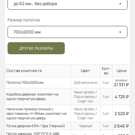
до 62 мм., без добора
Размер полотна
700x2000 мм.
ДРУГИЕ РАЗМЕРЫ
Кол-
Состав комплекта
Цвет
Цена
во
25 095
₽
Полотно 700x2000 мм.
Дуб капучино
1 шт.
21 331
₽
Нано-флекс /
Коробка дверная. комплект на
4 725
₽
Под отделку /
1 шт.
одностворчатую дверь
Софт тач
Наличник прямоугольный с
Нано-флекс /
2 520
₽
хвостовиком, H=80мм, комплект на
Под отделку /
1 шт.
одностворчатую дверь
Софт тач
2 646
₽
Ручка дверная ERA / Эра (Черный)
Черный
1 шт.
Петля дверная, 100*70*2,5-4ВВ ,