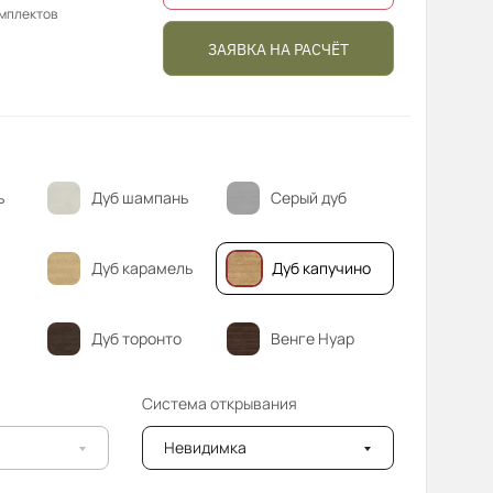
омплектов
ЗАЯВКА НА РАСЧЁТ
ь
Дуб шампань
Серый дуб
Дуб карамель
Дуб капучино
Дуб торонто
Венге Нуар
Система открывания
Невидимка