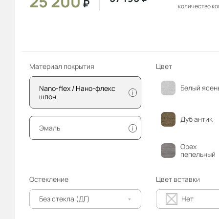
25 200
₽
количество к
Материал покрытия
Цвет
Белый ясен
Nano-flex / Нано-флекс
i
шпон
Дуб антик
Эмаль
i
Орех
пепельный
Остекление
Цвет вставки
Без стекла (ДГ)
Нет