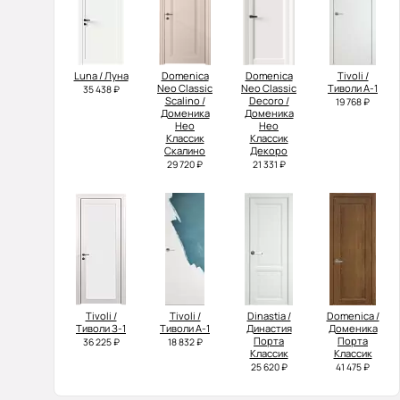
Luna / Луна
Domenica
Domenica
Tivoli /
Neo Classic
Neo Classic
Тиволи А-1
35 438 ₽
Scalino /
Decoro /
19 768 ₽
Доменика
Доменика
Нео
Нео
Классик
Классик
Скалино
Декоро
29 720 ₽
21 331 ₽
Tivoli /
Tivoli /
Dinastia /
Domenica /
Тиволи З-1
Тиволи А-1
Династия
Доменика
Порта
Порта
36 225 ₽
18 832 ₽
Классик
Классик
25 620 ₽
41 475 ₽