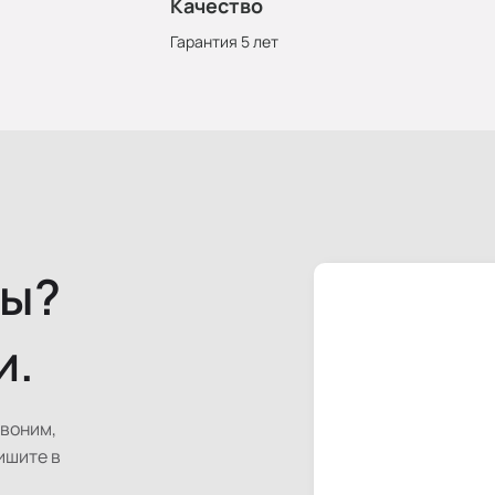
Качество
Гарантия 5 лет
сы?
и.
звоним,
ишите в