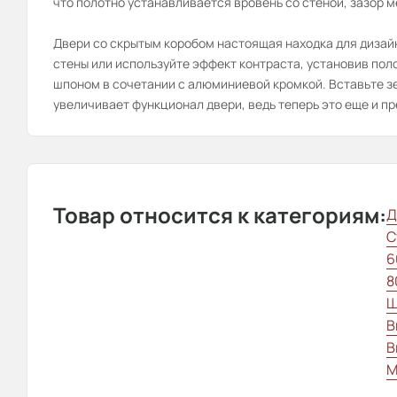
что полотно устанавливается вровень со стеной, зазор м
Двери со скрытым коробом настоящая находка для дизай
стены или используйте эффект контраста, установив по
шпоном в сочетании с алюминиевой кромкой. Вставьте зе
увеличивает функционал двери, ведь теперь это еще и пр
Товар относится к категориям:
Д
С
6
8
Ш
В
В
М