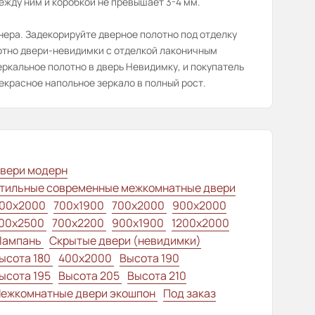
ежду ним и коробкой не превышает 3-4 мм.
нера. Задекорируйте дверное полотно под отделку
лотно двери-невидимки с отделкой лаконичным
ркальное полотно в дверь Невидимку, и покупатель
екрасное напольное зеркало в полный рост.
вери модерн
тильные современные межкомнатные двери
00x2000
700x1900
700x2000
900x2000
00х2500
700x2200
900x1900
1200x2000
ампань
Скрытые двери (невидимки)
ысота 180
400x2000
Высота 190
ысота 195
Высота 205
Высота 210
ежкомнатные двери экошпон
Под заказ