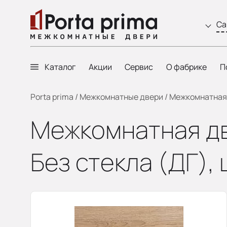
Са
Каталог
Акции
Сервис
О фабрике
П
Porta prima
/
Межкомнатные двери
/
Межкомнатная д
Межкомнатная две
Без стекла (ДГ), 