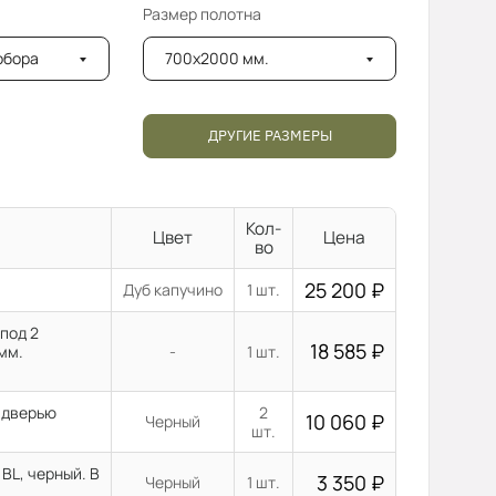
Размер полотна
добора
700x2000 мм.
ДРУГИЕ РАЗМЕРЫ
Кол-
Цвет
Цена
во
25 200
₽
Дуб капучино
1 шт.
под 2
18 585
₽
мм.
-
1 шт.
с дверью
2
10 060
₽
Черный
шт.
BL, черный. В
3 350
₽
Черный
1 шт.