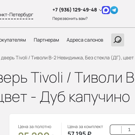
+7 (936) 129-49-48
нкт-Петербург
Перезвонить вам?
окупателям
Партнерам
Адреса салонов
верь Tivoli / Тиволи В-2 Невидимка, Без стекла (ДГ), цвет
рь Tivoli / Тиволи 
цвет - Дуб капучино
Цена за полотно
Цена за комплект
57 195
₽