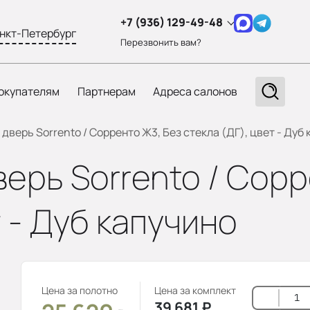
+7 (936) 129-49-48
нкт-Петербург
Перезвонить вам?
окупателям
Партнерам
Адреса салонов
верь Sorrento / Сорренто Ж3, Без стекла (ДГ), цвет - Дуб
ерь Sorrento / Сорр
т - Дуб капучино
Цена за полотно
Цена за комплект
39 681
₽