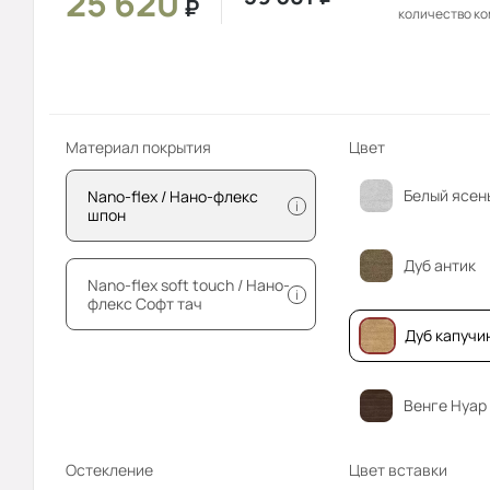
25 620
₽
количество к
Материал покрытия
Цвет
Белый ясен
Nano-flex / Нано-флекс
i
шпон
Дуб антик
Nano-flex soft touch / Нано-
i
флекс Софт тач
Дуб капучи
Венге Нуар
Остекление
Цвет вставки