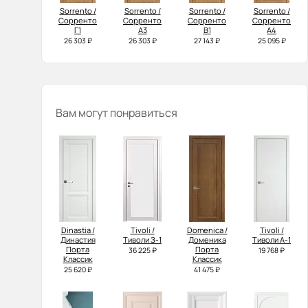
Sorrento /
Sorrento /
Sorrento /
Sorrento /
Сорренто
Сорренто
Сорренто
Сорренто
Г1
А3
В1
А4
26 303 ₽
26 303 ₽
27 143 ₽
25 095 ₽
Вам могут понравиться
Dinastia /
Tivoli /
Domenica /
Tivoli /
Династия
Тиволи З-1
Доменика
Тиволи А-1
Порта
Порта
36 225 ₽
19 768 ₽
Классик
Классик
25 620 ₽
41 475 ₽