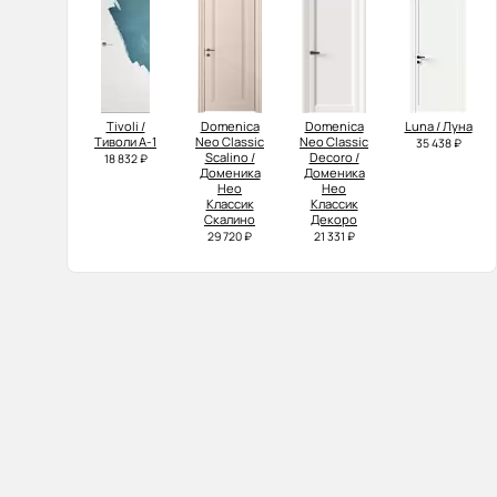
Tivoli /
Domenica
Domenica
Luna / Луна
Тиволи А-1
Neo Classic
Neo Classic
35 438 ₽
Scalino /
Decoro /
18 832 ₽
Доменика
Доменика
Нео
Нео
Классик
Классик
Скалино
Декоро
29 720 ₽
21 331 ₽