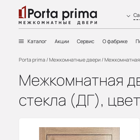
Са
Каталог
Акции
Сервис
О фабрике
П
Porta prima
/
Межкомнатные двери
/
Межкомнатная д
Межкомнатная дв
стекла (ДГ), цве