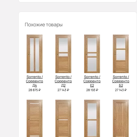
Похожие товары
Sorrento /
Sorrento /
Sorrento /
Sorrento /
Сорренто
Сорренто
Сорренто
Сорренто
Д4
Д2
Е2
Б2
28 875 ₽
27 143 ₽
28 193 ₽
27 143 ₽