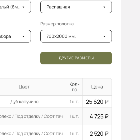
лый (6мм)
Распашная
Размер полотна
добора
700x2000 мм.
ДРУГИЕ РАЗМЕРЫ
Кол-
Цвет
Цена
во
25 620
₽
Дуб капучино
1 шт.
4 725
₽
лекс / Под отделку / Софт тач
1 шт.
2 520
₽
лекс / Под отделку / Софт тач
1 шт.