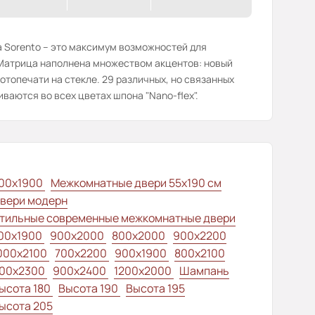
 Sorento – это максимум возможностей для
 Матрица наполнена множеством акцентов: новый
отопечати на стекле. 29 различных, но связанных
ваются во всех цветах шпона "Nano-flex".
00x1900
Межкомнатные двери 55х190 см
вери модерн
тильные современные межкомнатные двери
00x1900
900x2000
800x2000
900x2200
000x2100
700x2200
900x1900
800x2100
00x2300
900x2400
1200x2000
Шампань
ысота 180
Высота 190
Высота 195
ысота 205