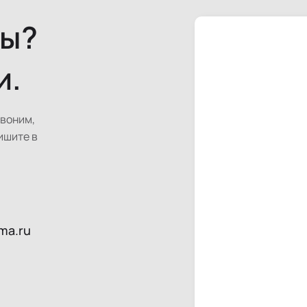
сы?
и.
звоним,
ишите в
ma.ru