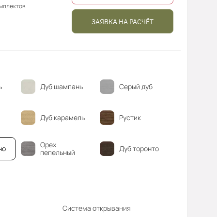
омплектов
ЗАЯВКА НА РАСЧЁТ
ь
Дуб шампань
Серый дуб
Дуб карамель
Рустик
Орех
но
Дуб торонто
пепельный
Система открывания