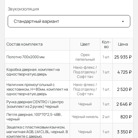
Звукоизоляция
Стандартный вариант
Кол-
Состав комплекта
Цвет
Цена
во
Орех
25 935
₽
Полотно 700x2000 мм.
1 шт.
пепельный
Нано-флекс /
Коробка дверная. комплект на
4 725
₽
Под отделку /
1 шт.
одностворчатую дверь
Софт тач
Наличник прямоугольный с
Нано-флекс /
2 520
₽
хвостовиком, H=80мм, комплект на
Под отделку /
1 шт.
одностворчатую дверь
Софт тач
Ручка дверная CENTRO / Центро
2 646
₽
Черный
1 шт.
(комплект из 2 ручек) Черный
Петля дверная, 100*70*2,5-4ВВ ,
820
₽
Черный никель
2 шт.
черный
Защелка с пластиковым язычком,
3 350
₽
магнитная AGB, LM CL BL, черный. В
Черный
1 шт.
комплекте с дверью.