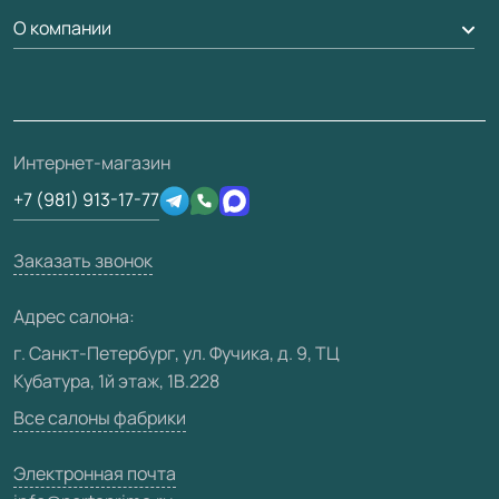
Гарантия
Доставка
О компании
Погонаж
Дизайнерам / архитекторам
Вопрос-ответ
Монтаж
Накладки на дверь
Франшизам / дилерам
Контакты
Проекты
Ремонт дверей
Скачать материалы
О фабрике
Полезная информация
Подготовка проемов
3D-модели
Интернет-магазин
Сертификаты
Отзывы клиентов
+7 (981) 913-17-77
Производство
Техническая информация
Вакансии
Заказать звонок
Юридическая информация
Медиацентр
Адрес салона:
Видео
г. Санкт-Петербург, ул. Фучика, д. 9, ТЦ
Кубатура, 1й этаж, 1В.228
Карта сайта
Все салоны фабрики
Электронная почта