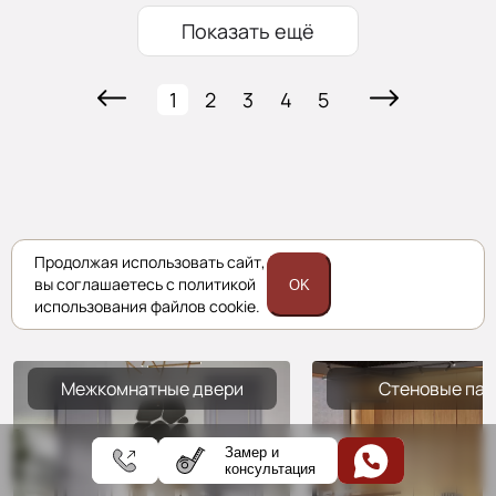
Показать ещё
1
2
3
4
5
Комплексные решения
Продолжая использовать сайт,
вы соглашаетесь с политикой
Porta prima
OK
использования файлов cookie.
Межкомнатные двери
Стеновые пан
Замер и
консультация