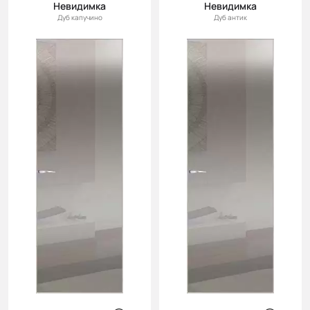
Невидимка
Невидимка
Дуб капучино
Дуб антик