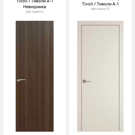
Tivoli / Тиволи А-1
Tivoli / Тиволи А-1
Невидимка
Магнолия ST
Дуб торонто