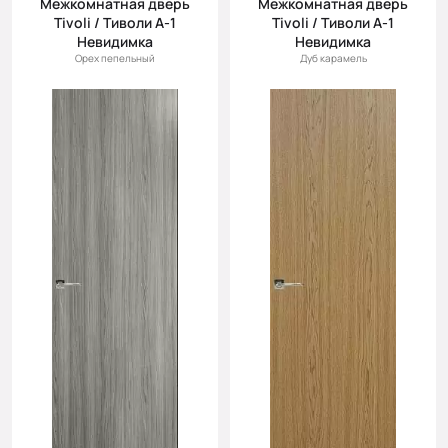
Межкомнатная дверь
Межкомнатная дверь
(возр.)
Tivoli / Тиволи А-1
Tivoli / Тиволи А-1
Цена (убыв.)
Невидимка
Невидимка
Орех пепельный
Дуб карамель
Cначала
новинки
Cначала
скидки