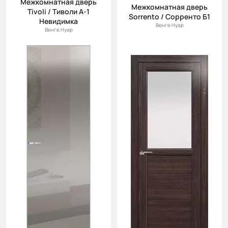
Межкомнатная дверь
(возр.)
Межкомнатная дверь
Tivoli / Тиволи А-1
Sorrento / Сорренто Б1
Цена (убыв.)
Невидимка
Венге Нуар
Венге Нуар
Cначала
новинки
Cначала
скидки