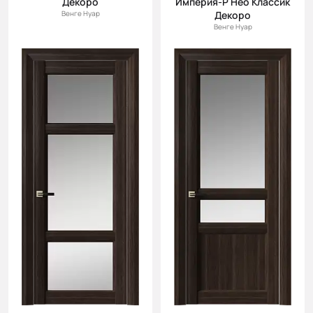
Декоро
Империя-Р Нео Классик
Венге Нуар
Декоро
Венге Нуар