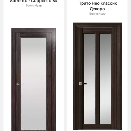
Sorrento / Сорренто В4
Прато Нео Классик
Венге Нуар
Декоро
Венге Нуар