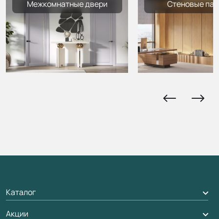
Межкомнатные двери
Стеновые пан
Каталог
Межкомнатные двери
Акции