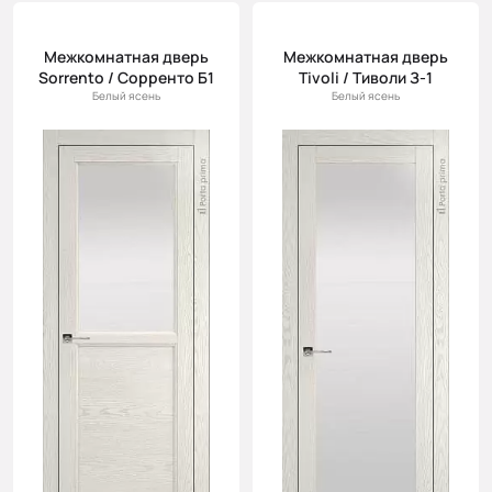
Цена
(возр.)
Межкомнатная дверь
Межкомнатная дверь
Sorrento / Сорренто Б1
Tivoli / Тиволи З-1
Цена (убыв.)
Белый ясень
Белый ясень
Cначала
новинки
Cначала
скидки