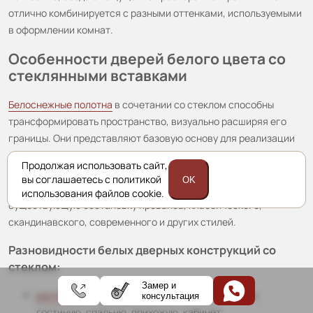
отлично комбинируется с разными оттенками, используемыми
в оформлении комнат.
Особенности дверей белого цвета со
стеклянными вставками
Белоснежные полотна
в сочетании со стеклом способны
трансформировать пространство, визуально расширяя его
границы. Они представляют базовую основу для реализации
дизайнерский идей, размещения интерьерных акцентов.
Продолжая использовать сайт,
Межкомнатные полотна белого цвета с матовой или
вы соглашаетесь с политикой
OK
глянцевой поверхностью легко интегрируются в
использования файлов cookie.
существующую обстановку прованса, классического,
скандинавского, современного и других стилей.
Разновидности белых дверных конструкций со
стеклом:
Замер и
распашные
и
раздвижные
– устанавливаются в
консультация
гостиную, спальню, прихожую, кабинет;