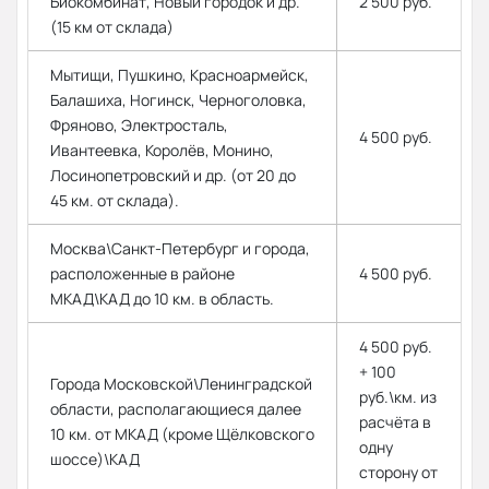
Биокомбинат, Новый городок и др.
2 500 руб.
(15 км от склада)
Мытищи, Пушкино, Красноармейск,
Балашиха, Ногинск, Черноголовка,
Фряново, Электросталь,
4 500 руб.
Ивантеевка, Королёв, Монино,
Лосинопетровский и др. (от 20 до
45 км. от склада).
Москва\Санкт-Петербург и города,
расположенные в районе
4 500 руб.
МКАД\КАД до 10 км. в область.
4 500 руб.
+ 100
Города Московской\Ленинградской
руб.\км. из
области, располагающиеся далее
расчёта в
10 км. от МКАД (кроме Щёлковского
одну
шоссе)\КАД
сторону от