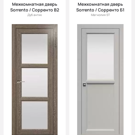
(возр.)
Межкомнатная дверь
Межкомнатная дверь
Sorrento / Сорренто В2
Sorrento / Сорренто Б1
Цена (убыв.)
Дуб антик
Магнолия ST
Cначала
новинки
Cначала
скидки