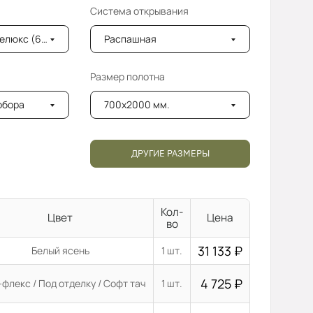
Система открывания
6мм) с фацетом
Распашная
Размер полотна
добора
700x2000 мм.
ДРУГИЕ РАЗМЕРЫ
Кол-
Цвет
Цена
во
31 133
₽
Белый ясень
1 шт.
4 725
₽
флекс / Под отделку / Софт тач
1 шт.