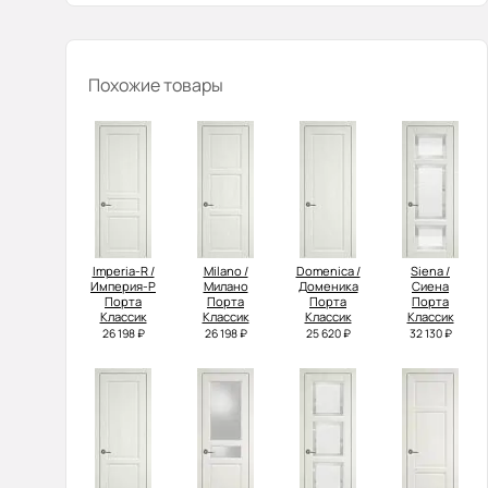
Похожие товары
Imperia-R /
Milano /
Domenica /
Siena /
Империя-Р
Милано
Доменика
Сиена
Порта
Порта
Порта
Порта
Классик
Классик
Классик
Классик
26 198 ₽
26 198 ₽
25 620 ₽
32 130 ₽