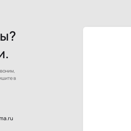
сы?
и.
звоним,
ишите в
ma.ru