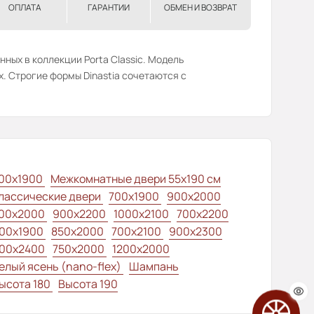
ОПЛАТА
ГАРАНТИИ
ОБМЕН И ВОЗВРАТ
нных в коллекции Porta Classic. Модель
х. Строгие формы Dinastia сочетаются с
00x1900
Межкомнатные двери 55х190 см
лассические двери
700x1900
900x2000
00x2000
900x2200
1000x2100
700x2200
00x1900
850x2000
700x2100
900x2300
00x2400
750x2000
1200x2000
елый ясень (nano-flex)
Шампань
ысота 180
Высота 190