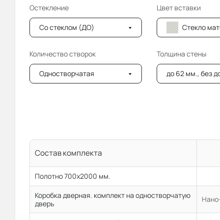
Остекление
Цвет вставки
Со стеклом (ДО)
Стекло мателюкс (
Количество створок
Толщина стены
Одностворчатая
до 62 мм., без 
Состав комплекта
Полотно 700x2000 мм.
Коробка дверная. комплект на одностворчатую
Нано-
дверь