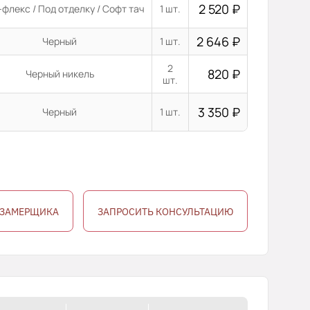
2 520
₽
флекс / Под отделку / Софт тач
1 шт.
2 646
₽
Черный
1 шт.
2
820
₽
Черный никель
шт.
3 350
₽
Черный
1 шт.
 ЗАМЕРЩИКА
ЗАПРОСИТЬ КОНСУЛЬТАЦИЮ