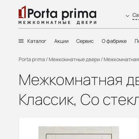
Са
Каталог
Акции
Сервис
О фабрике
П
Porta prima
/
Межкомнатные двери
/
Межкомнатная д
Межкомнатная две
Классик, Со стек