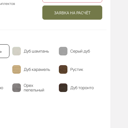
омплектов
ЗАЯВКА НА РАСЧЁТ
ь
Дуб шампань
Серый дуб
Дуб карамель
Рустик
Орех
но
Дуб торонто
пепельный