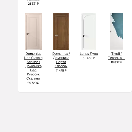
21 331 ₽
Domenica
Domenica /
Luna / Луна
Tivoli /
Neo Classic
Доменика
Тиволи А-1
35 438 ₽
Scalino /
Порта
18 832 ₽
Доменика
Классик
Нео
41 475 ₽
Классик
Скалино
29 720 ₽