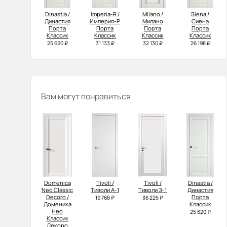
Dinastia /
Imperia-R /
Milano /
Siena /
Династия
Империя-Р
Милано
Сиена
Порта
Порта
Порта
Порта
Классик
Классик
Классик
Классик
25 620 ₽
31 133 ₽
32 130 ₽
26 198 ₽
Вам могут понравиться
Domenica
Tivoli /
Tivoli /
Dinastia /
Neo Classic
Тиволи А-1
Тиволи З-1
Династия
Decoro /
Порта
19 768 ₽
36 225 ₽
Доменика
Классик
Нео
25 620 ₽
Классик
Декоро