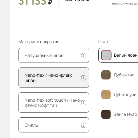
31 133
₽
количество к
Материал покрытия
Цвет
Белый ясен
Натуральный шпон
i
Дуб антик
Nano-flex / Нано-флекс
i
шпон
Дуб капучи
Nano-flex soft touch / Нано-
i
флекс Софт тач
Венге Нуар
Эмаль
i