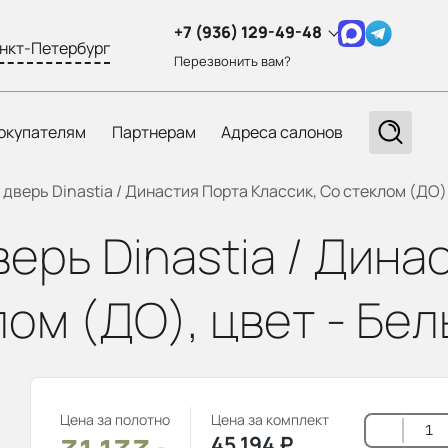
+7 (936) 129-49-48
нкт-Петербург
Перезвонить вам?
окупателям
Партнерам
Адреса салонов
верь Dinastia / Династия Порта Классик, Со стеклом (ДО),
рь Dinastia / Дина
лом (ДО), цвет - Бе
Цена за полотно
Цена за комплект
45 194
₽