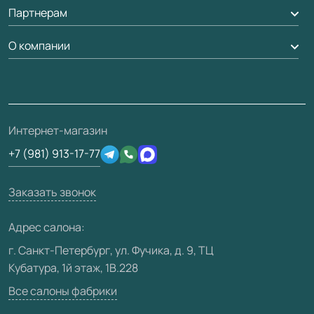
Обмен и возврат
Партнерам
Вызов замерщика
Рейки, баффели, стеллажи
Гарантия
Доставка
О компании
Погонаж
Дизайнерам / архитекторам
Вопрос-ответ
Монтаж
Накладки на дверь
Франшизам / дилерам
Контакты
Проекты
Ремонт дверей
Скачать материалы
О фабрике
Полезная информация
Подготовка проемов
3D-модели
Интернет-магазин
Сертификаты
Отзывы клиентов
+7 (981) 913-17-77
Производство
Техническая информация
Вакансии
Заказать звонок
Юридическая информация
Медиацентр
Адрес салона:
Видео
г. Санкт-Петербург, ул. Фучика, д. 9, ТЦ
Кубатура, 1й этаж, 1В.228
Карта сайта
Все салоны фабрики