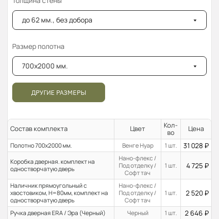
Толщина стены
до 62 мм., без добора
Размер полотна
700x2000 мм.
ДРУГИЕ РАЗМЕРЫ
Кол-
Состав комплекта
Цвет
Цена
во
31 028
₽
Полотно 700x2000 мм.
Венге Нуар
1 шт.
Нано-флекс /
Коробка дверная. комплект на
4 725
₽
Под отделку /
1 шт.
одностворчатую дверь
Софт тач
Наличник прямоугольный с
Нано-флекс /
2 520
₽
хвостовиком, H=80мм, комплект на
Под отделку /
1 шт.
одностворчатую дверь
Софт тач
2 646
₽
Ручка дверная ERA / Эра (Черный)
Черный
1 шт.