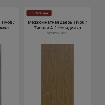
Популярные
Цена (возр.)
- 30% скидка
Цена (убыв.)
ivoli /
Межкомнатная дверь Tivoli /
Cначала новинки
имка
Тиволи А-1 Невидимка
Дуб карамель
Cначала скидки