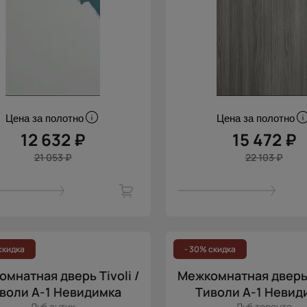
Цена за полотно
Цена за полотно
12 632 ₽
15 472 ₽
21 053 ₽
22 103 ₽
скидка
- 30% скидка
мнатная дверь Tivoli /
Межкомнатная дверь T
воли А-1 Невидимка
Тиволи А-1 Невид
Дуб антик
Дуб торонто