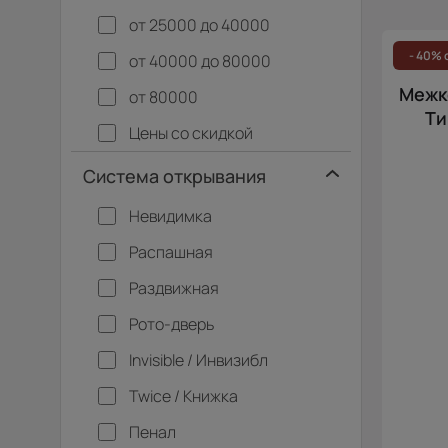
от 25000 до 40000
- 40% 
от 40000 до 80000
Межко
от 80000
Ти
Цены со скидкой
Система открывания
Невидимка
Распашная
Раздвижная
Рото-дверь
Invisible / Инвизибл
Twice / Книжка
Пенал