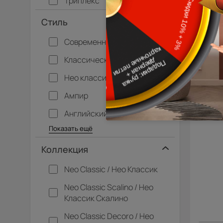
Триплекс
Стиль
Современный
Классический
Нео классика
Ампир
Английский
Багетные
Барокко
Кантри
Крашенные
Лофт
Модерн
Под старину
Прованс
Скандинавский
Современная классика
Хай-тек
Показать ещё
Коллекция
Neo Classic / Нео Классик
Neo Classic Scalino / Нео
Классик Скалино
Neo Classic Decoro / Нео