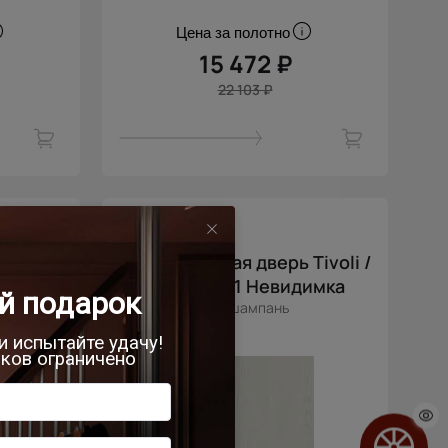
Цена за полотно
15 472 ₽
22 103 ₽
- 30% скидка
ivoli /
Межкомнатная дверь Tivoli /
имка
Тиволи А-1 Невидимка
Дуб шампань