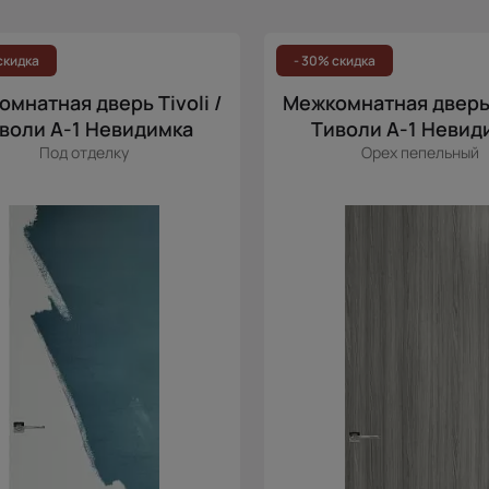
скидка
- 30% скидка
мнатная дверь Tivoli /
Межкомнатная дверь T
воли А-1 Невидимка
Тиволи А-1 Невид
Под отделку
Орех пепельный