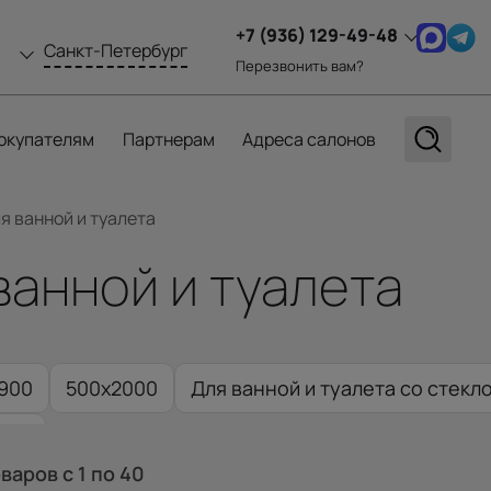
+7 (936) 129-49-48
Санкт-Петербург
Перезвонить вам?
окупателям
Партнерам
Адреса салонов
я ванной и туалета
ванной и туалета
900
500x2000
Для ванной и туалета со стекл
880
оваров
с 1
по 40