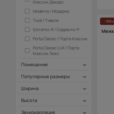
Классик Декоро
Moderno / Модерно
Tivoli / Тиволи
- 15% 
Sorrento-R / Сорренто-Р
Межко
Porta Classic / Порта Классик
Porta Classic LUX / Порта
Классик Люкс
Помещение
Ванная и туалет
Популярные размеры
Гардеробная
600х2000
Ширина
Гостинная
700х2000
Ширина 40 см
Высота
Дача
900х2000
Ширина 45 см
Высота 180 см
Кладовка
Звукоизоляция
Коридор
Кухня
Офис
Спальня