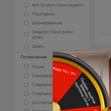
Апti-Sсrаtсh / Анти-скрейтч
Под отделку
Шпонированные
Экошпон (Нано-флекс
шпон)
Эмаль
- 30% 
Остекление
Межко
Глухие
Ти
С витражами
С зеркалом
С черным стеклом
Со стеклом