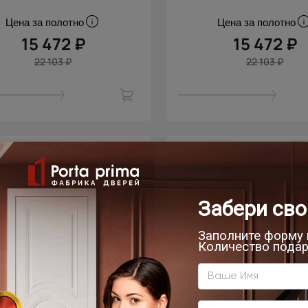
Цена за полотно
Цена за полотно
15 472 ₽
15 472 ₽
22 103 ₽
22 103 ₽
скидка
- 30% скидка
мнатная дверь Tivoli /
Межкомнатная дверь T
воли А-1 Невидимка
Тиволи А-1 Невид
Серый дуб
Дуб капучино