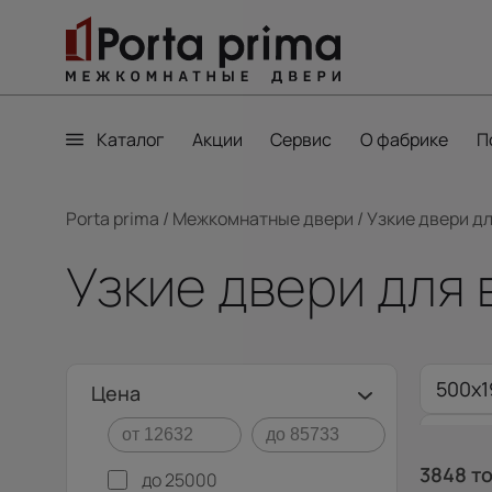
Каталог
Акции
Сервис
О фабрике
П
Porta prima
/
Межкомнатные двери
/
Узкие двери дл
Узкие двери для 
500x1
Цена
550x1
3848 т
до 25000