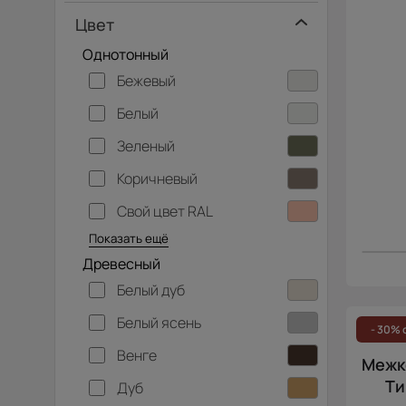
Цвет
Однотонный
Бежевый
Белый
Зеленый
Коричневый
Свой цвет RAL
Серебристый
Серый
Темно-серый
Хаки
Черный
Показать ещё
Древесный
Белый дуб
Белый ясень
- 30% 
Венге
Межко
Ти
Дуб