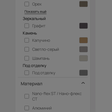
Орех
Серый дуб
Показать ещё
Зеркальный
Графит
Камень
Капучино
Светло-серый
Шампань
Под отделку
Под отделку
Материал
Nano-flex ST / Нано-флекс
СТ
Алюминий