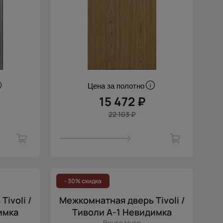
Цена за полотно
15 472 ₽
22 103 ₽
- 30% скидка
ivoli /
Межкомнатная дверь Tivoli /
имка
Тиволи А-1 Невидимка
Венге Нуар