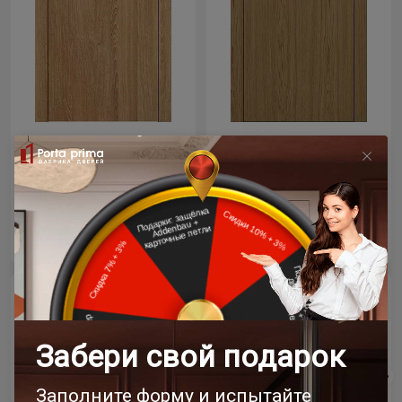
Цена за полотно
Цена за полотно
19 768 ₽
19 768 ₽
23 258 ₽
23 258 ₽
- 15% скидка
- 15% скидка
Межкомнатная дверь
Межкомнатная дверь
Tivoli / Тиволи А-1
Tivoli / Тиволи А-1
Венге Нуар
Рустик