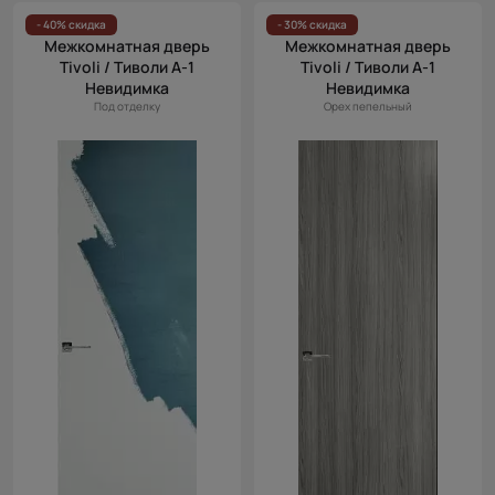
Цена
- 40% скидка
- 30% скидка
Межкомнатная дверь
Межкомнатная дверь
(возр.)
Tivoli / Тиволи А-1
Tivoli / Тиволи А-1
Цена (убыв.)
Невидимка
Невидимка
Под отделку
Орех пепельный
Cначала
новинки
Cначала
скидки