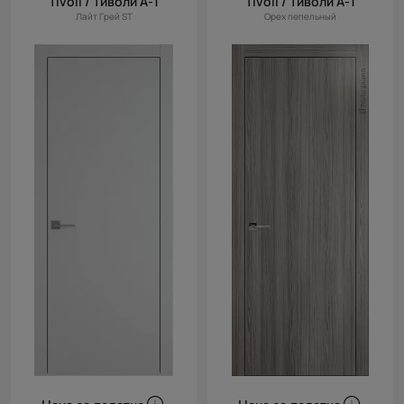
Tivoli / Тиволи А-1
Tivoli / Тиволи А-1
Лайт Грей ST
Орех пепельный