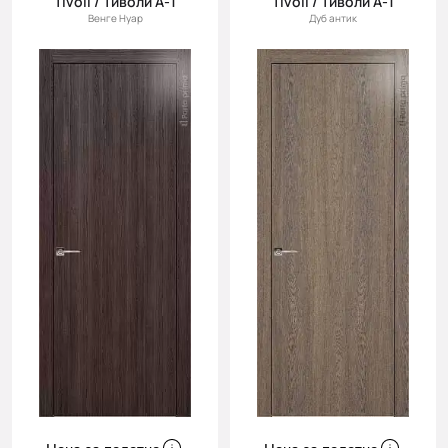
Tivoli / Тиволи А-1
Tivoli / Тиволи А-1
Венге Нуар
Дуб антик