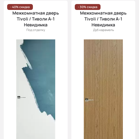
Цена
- 40% скидка
- 30% скидка
Межкомнатная дверь
Межкомнатная дверь
(возр.)
Tivoli / Тиволи А-1
Tivoli / Тиволи А-1
Цена (убыв.)
Невидимка
Невидимка
Под отделку
Дуб карамель
Cначала
новинки
Cначала
скидки