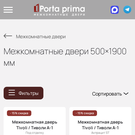
Межкомнатные двери
Межкомнатные двери 500×1900
мм
Фильтры
Сортировать
Популярные
Цена
- 15% скидка
- 15% скидка
(возр.)
Межкомнатная дверь
Межкомнатная дверь
Tivoli / Тиволи А-1
Tivoli / Тиволи А-1
Цена (убыв.)
Под отделку
Антрацит ST