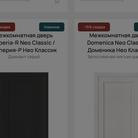
скидка
Новинка
- 15% скидка
ежкомнатная дверь
Межкомнатная д
peria-R Neo Classic /
Domenica Neo Clas
перия-Р Нео Классик
Доменика Нео Кла
Диамант серый
Белоснежная мягкая ша