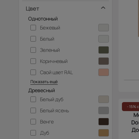
Цвет
Однотонный
Бежевый
Белый
Зеленый
Коричневый
Свой цвет RAL
Серебристый
Серый
Темно-серый
Хаки
Черный
Показать ещё
Древесный
Белый дуб
- 15% 
Белый ясень
М
Венге
Do
До
Дуб