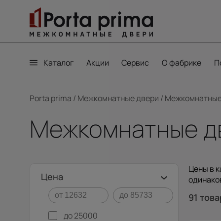
Каталог
Акции
Сервис
О фабрике
П
Porta prima
/
Межкомнатные двери
/
Межкомнатные
Межкомнатные дв
Цены в к
Цена
одинаков
91 тов
до 25000