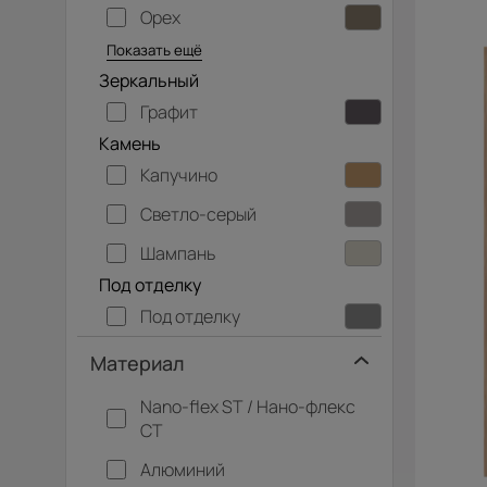
Орех
Серый дуб
Показать ещё
Зеркальный
Графит
Камень
Капучино
Светло-серый
Шампань
Под отделку
Под отделку
Материал
Nano-flex ST / Нано-флекс
СТ
Алюминий