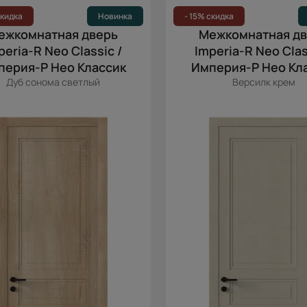
скидка
Новинка
- 15% скидка
ежкомнатная дверь
Межкомнатная д
peria-R Neo Classic /
Imperia-R Neo Clas
перия-Р Нео Классик
Империя-Р Нео Кл
Дуб сонома светлый
Версилк крем