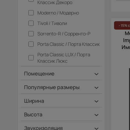
Классик Декоро
Moderno / Модерно
Tivoli / Тиволи
- 15% 
М
Sorrento-R / Сорренто-Р
Im
Porta Classic / Порта Классик
Им
Porta Classic LUX / Порта
Классик Люкс
Помещение
Ванная и туалет
Популярные размеры
Гардеробная
600х2000
Ширина
Гостинная
700х2000
Ширина 40 см
Высота
Дача
900х2000
Ширина 45 см
Высота 180 см
Кладовка
Звукоизоляция
Коридор
Кухня
Офис
Спальня