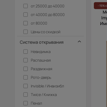
от 25000 до 40000
- 15% 
М
от 40000 до 80000
Im
от 80000
Им
Цены со скидкой
Система открывания
Невидимка
Распашная
Раздвижная
Рото-дверь
Invisible / Инвизибл
Twice / Книжка
Пенал