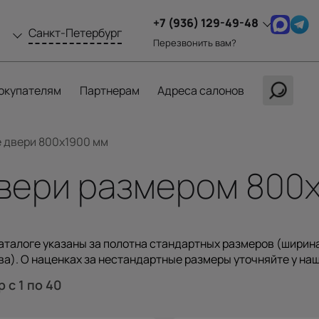
+7 (936) 129-49-48
Санкт-Петербург
Перезвонить вам?
окупателям
Партнерам
Адреса салонов
 двери 800х1900 мм
ери размером 800x1
аталоге указаны за полотна стандартных размеров (ширина
а). О наценках за нестандартные размеры уточняйте у на
ар
с 1
по 40