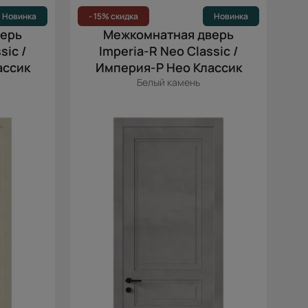
Цена (возр.)
Новинка
- 15% скидка
Новинка
верь
Межкомнатная дверь
Цена (убыв.)
sic /
Imperia-R Neo Classic /
Cначала новинки
ассик
Империя-Р Нео Классик
Cначала скидки
Белый камень