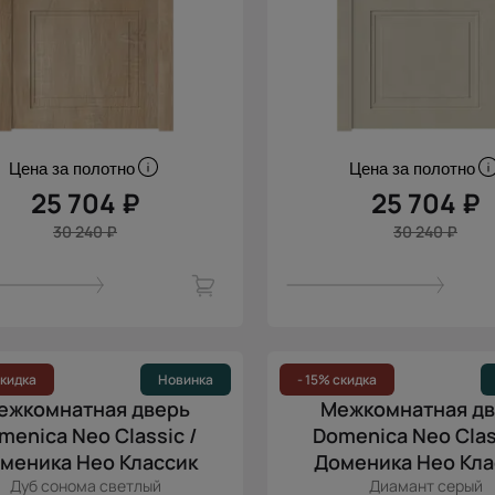
Цена за полотно
Цена за полотно
25 704 ₽
25 704 ₽
30 240 ₽
30 240 ₽
скидка
Новинка
- 15% скидка
ежкомнатная дверь
Межкомнатная д
menica Neo Classic /
Domenica Neo Clas
меника Нео Классик
Доменика Нео Кла
Дуб сонома светлый
Диамант серый