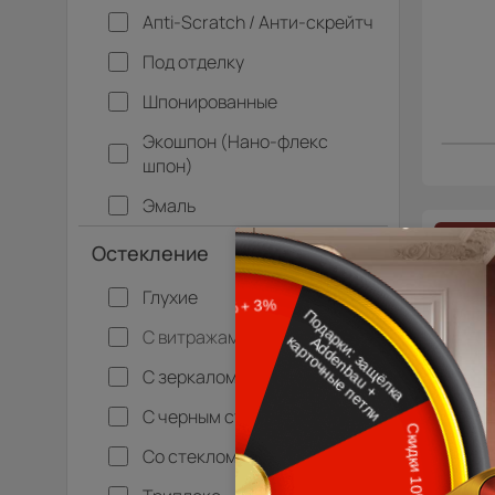
Апti-Sсrаtсh / Анти-скрейтч
Под отделку
Шпонированные
Экошпон (Нано-флекс
шпон)
Эмаль
- 15% 
Остекление
Межк
Neo
Глухие
С витражами
С зеркалом
С черным стеклом
Со стеклом