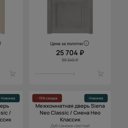
Цена за полотно
25 704 ₽
30 240 ₽
Новинка
- 15% скидка
Новинка
верь
Межкомнатная дверь Siena
sic /
Neo Classic / Сиена Нео
ссик
Классик
Дуб сонома светлый