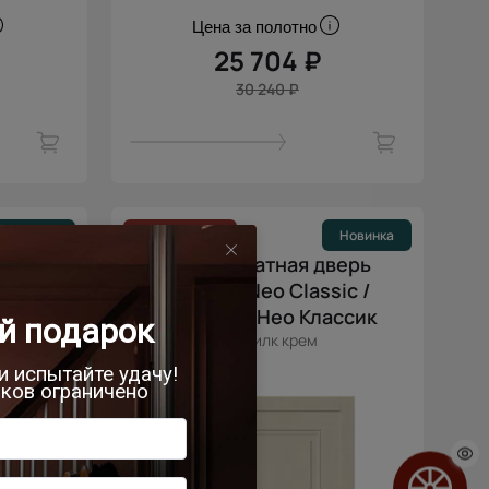
Цена за полотно
25 704 ₽
30 240 ₽
Новинка
- 15% скидка
Новинка
верь
Межкомнатная дверь
ic /
Dinastia Neo Classic /
ссик
Династия Нео Классик
Версилк крем