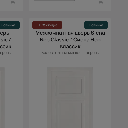
Новинка
- 15% скидка
Новинка
верь
Межкомнатная дверь Siena
sic /
Neo Classic / Сиена Нео
ссик
Классик
грень
Белоснежная мягкая шагрень