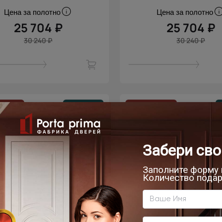
Цена за полотно
Цена за полотно
25 704 ₽
25 704 ₽
30 240 ₽
30 240 ₽
скидка
Новинка
- 15% скидка
омнатная дверь Siena
Межкомнатная д
 Classic / Сиена Нео
Dinastia Neo Class
Классик
Династия Нео Кла
Белый камень
Диамант серый