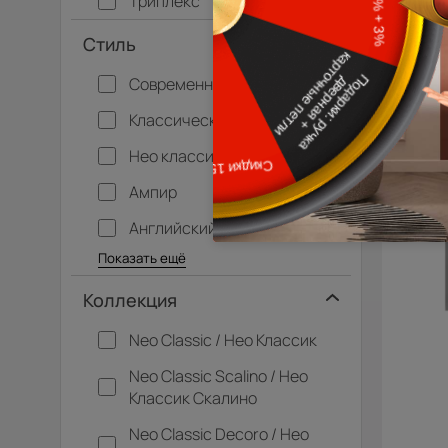
Триплекс
Стиль
Современный
Классический
Нео классика
Ампир
Английский
Багетные
Барокко
Кантри
Крашенные
Лофт
Модерн
Под старину
Прованс
Скандинавский
Современная классика
Хай-тек
Показать ещё
Коллекция
Neo Classic / Нео Классик
Neo Classic Scalino / Нео
Классик Скалино
Neo Classic Decoro / Нео